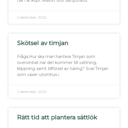
har i år köpt relativt stor sättpotatis.
2 december, 2022
Skötsel av timjan
Fråga:Hur ska man hantera Timjan som
övervintrat när det kommer till vattning,
klippning samt tillförsel av näring? Svar:Timjan
som växer utomhus i
2 december, 2022
Rätt tid att plantera sättlök