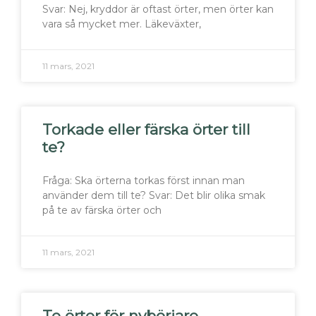
Svar: Nej, kryddor är oftast örter, men örter kan
vara så mycket mer. Läkeväxter,
11 mars, 2021
Torkade eller färska örter till
te?
Fråga: Ska örterna torkas först innan man
använder dem till te? Svar: Det blir olika smak
på te av färska örter och
11 mars, 2021
Te örter för nybörjare