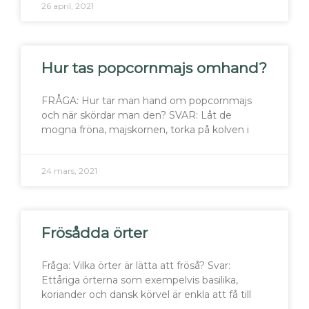
26 april, 2021
Hur tas popcornmajs omhand?
FRÅGA: Hur tar man hand om popcornmajs
och när skördar man den? SVAR: Låt de
mogna fröna, majskornen, torka på kolven i
24 mars, 2021
Frösådda örter
Fråga: Vilka örter är lätta att fröså? Svar:
Ettåriga örterna som exempelvis basilika,
koriander och dansk körvel är enkla att få till