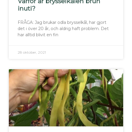
Varför är brysselkålen brun
inuti?
FRÅGA: Jag brukar odla brysselkål, har gjort
det i över 20 år, och aldrig haft problem. Det
har alltid blivit en fin
28 oktober, 2021