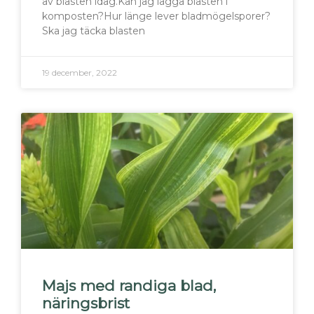
av blasten idag.Kan jag lägga blasten i
komposten?Hur länge lever bladmögelsporer?
Ska jag täcka blasten
19 december, 2022
Majs med randiga blad,
näringsbrist