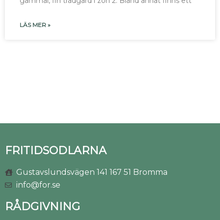
gammal, fin trädgård i zon 2. Bland annat finns ett
LÄS MER »
FRITIDSODLARNA
Gustavslundsvägen 141 167 51 Bromma
info@for.se
RÅDGIVNING