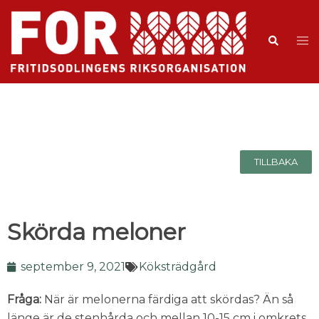
TILLBAKA
Skörda meloner
september 9, 2021
Köksträdgård
Fråga:
När är melonerna färdiga att skördas? Än så
länge är de stenhårda och mellan 10-15 cm i omkrets.