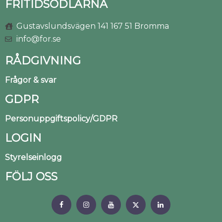
FRITIDSODLARNA
Gustavslundsvägen 141 167 51 Bromma
info@for.se
RÅDGIVNING
Frågor & svar
GDPR
Personuppgiftspolicy/GDPR
LOGIN
Styrelseinlogg
FÖLJ OSS