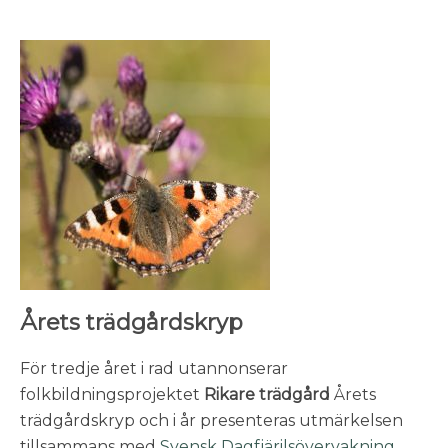
Årets trädgårdskryp
För tredje året i rad utannonserar
folkbildningsprojektet
Rikare trädgård
Årets
trädgårdskryp och i år presenteras utmärkelsen
tillsammans med
Svensk Dagfjärilsövervakning
.