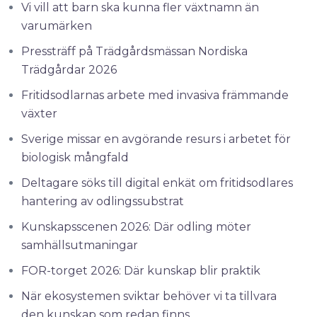
Vi vill att barn ska kunna fler växtnamn än
varumärken
Pressträff på Trädgårdsmässan Nordiska
Trädgårdar 2026
Fritidsodlarnas arbete med invasiva främmande
växter
Sverige missar en avgörande resurs i arbetet för
biologisk mångfald
Deltagare söks till digital enkät om fritidsodlares
hantering av odlingssubstrat
Kunskapsscenen 2026: Där odling möter
samhällsutmaningar
FOR-torget 2026: Där kunskap blir praktik
När ekosystemen sviktar behöver vi ta tillvara
den kunskap som redan finns