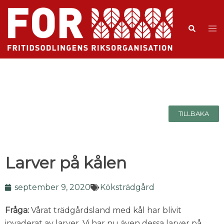
TILLBAKA
Larver på kålen
september 9, 2020
Köksträdgård
Fråga:
Vårat trädgårdsland med kål har blivit
invaderat av larver. Vi har nu även dessa larver på