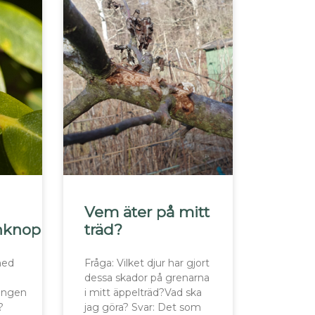
Vem äter på mitt
nknoppar
träd?
med
Fråga: Vilket djur har gjort
dessa skador på grenarna
ingen
i mitt äppelträd?Vad ska
?
jag göra? Svar: Det som