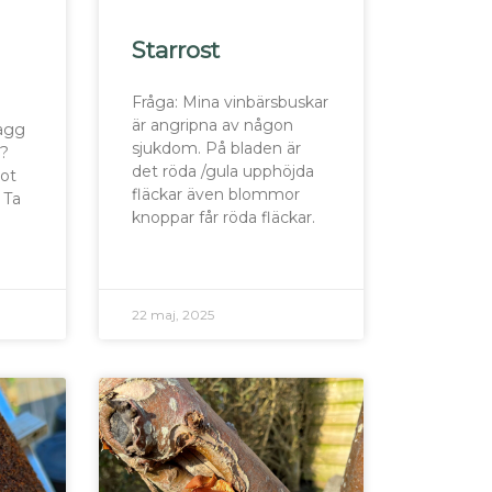
Starrost
Fråga: Mina vinbärsbuskar
är angripna av någon
dagg
sjukdom. På bladen är
e?
det röda /gula upphöjda
got
fläckar även blommor
 Ta
knoppar får röda fläckar.
22 maj, 2025