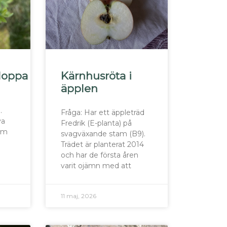
loppa
Kärnhusröta i
äpplen
.
Fråga: Har ett äppleträd
ya
Fredrik (E-planta) på
bom
svagväxande stam (B9).
Trädet är planterat 2014
och har de första åren
varit ojämn med att
11 maj, 2026