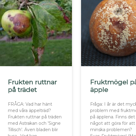
Frukten ruttnar
Fruktmögel p
på trädet
äpple
FRÅGA: Vad har hänt
Fråga: I år är det myc
med våra äppelträd?
problem med fruktm
Frukten ruttnar på träden
på äpplena. Finns det
med Astrakan och ’Signe
något att göra för att
Tillisch’. Även bladen blir
minska problemen?
ljusa. Vad kan
Svar: Fruktmögel (Mon