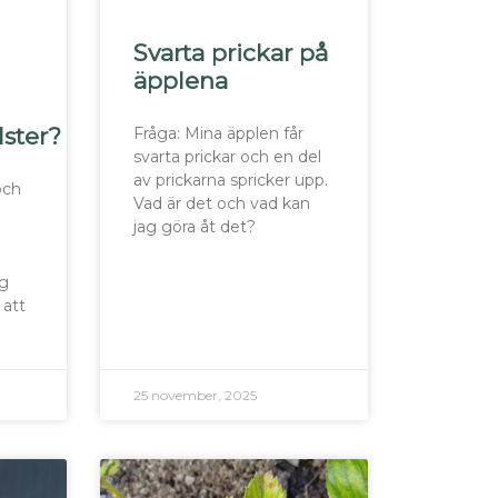
Svarta prickar på
äpplena
lster?
Fråga: Mina äpplen får
svarta prickar och en del
av prickarna spricker upp.
och
Vad är det och vad kan
jag göra åt det?
ag
 att
25 november, 2025