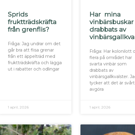
Sprids
Har mina
fruktträdskräfta
vinbärsbuskar
från grenflis?
drabbats av
vinbärsgallkva
Fråga: Jag undrar om det
går bra att flisa grenar
Fråga: Har kolonilott 
från ett äppelträd med
flera på området har
fruktträdskräfta och lägga
svarta vinbär som
ut i rabatter och odlingar
drabbats av
vinbärsgallkvalster. J
tycker att det är svårt
avgöra
1 april, 2026
1 april, 2026