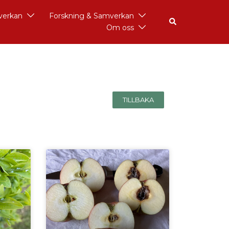
åverkan
Forskning & Samverkan
Om oss
TILLBAKA