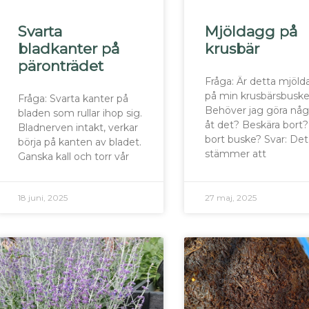
Svarta
Mjöldagg på
bladkanter på
krusbär
päronträdet
Fråga: Är detta mjöl
på min krusbärsbusk
Fråga: Svarta kanter på
Behöver jag göra nå
bladen som rullar ihop sig.
åt det? Beskära bort?
Bladnerven intakt, verkar
bort buske? Svar: Det
börja på kanten av bladet.
stämmer att
Ganska kall och torr vår
18 juni, 2025
27 maj, 2025