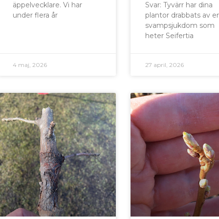
äppelvecklare. Vi har
Svar: Tyvärr har dina
under flera år
plantor drabbats av e
svampsjukdom som
heter Seifertia
4 maj, 2026
27 april, 2026