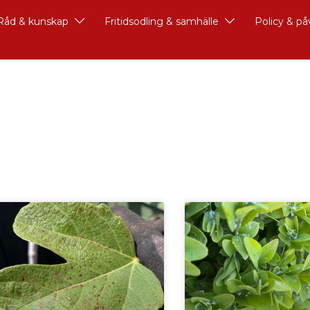
Råd & kunskap
Fritidsodling & samhälle
Policy & p