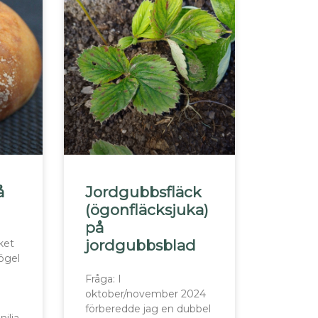
å
Jordgubbsfläck
(ögonfläcksjuka)
på
jordgubbsblad
ket
ögel
Fråga: I
oktober/november 2024
förberedde jag en dubbel
ilia