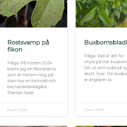
Rostsvamp på
Buxbomsblad
fikon
Fråga: Vad är det för
ohyra på min buxbom
Fråga: På hösten 2024
Ser ut som ludd på n
köpte jag en fikonplanta,
skott. Svar: Din bux
som är metern hög, på
är angripen av
stan hos en betrodd och
bra handelsträdgård.
Plantan hade
8 juni, 2026
3 juni, 2026