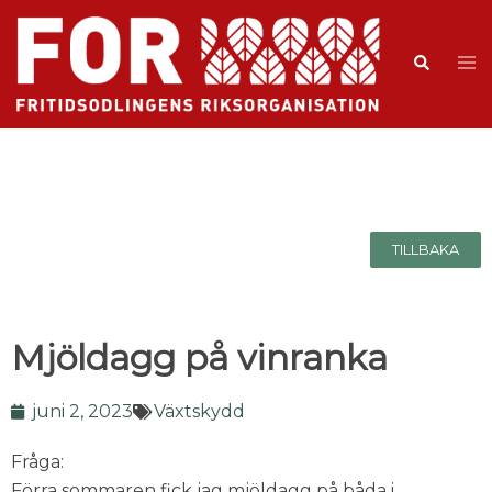
TILLBAKA
Mjöldagg på vinranka
juni 2, 2023
Växtskydd
Fråga:
Förra sommaren fick jag mjöldagg på båda i