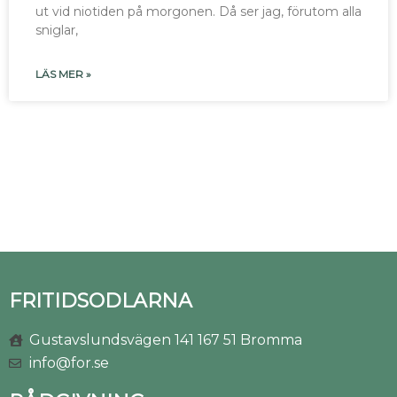
ut vid niotiden på morgonen. Då ser jag, förutom alla
sniglar,
LÄS MER »
FRITIDSODLARNA
Gustavslundsvägen 141 167 51 Bromma
info@for.se