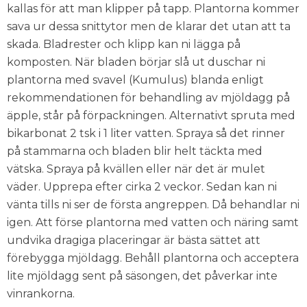
kallas för att man klipper på tapp. Plantorna kommer
sava ur dessa snittytor men de klarar det utan att ta
skada. Bladrester och klipp kan ni lägga på
komposten. När bladen börjar slå ut duschar ni
plantorna med svavel (Kumulus) blanda enligt
rekommendationen för behandling av mjöldagg på
äpple, står på förpackningen. Alternativt spruta med
bikarbonat 2 tsk i 1 liter vatten. Spraya så det rinner
på stammarna och bladen blir helt täckta med
vätska. Spraya på kvällen eller när det är mulet
väder. Upprepa efter cirka 2 veckor. Sedan kan ni
vänta tills ni ser de första angreppen. Då behandlar ni
igen. Att förse plantorna med vatten och näring samt
undvika dragiga placeringar är bästa sättet att
förebygga mjöldagg. Behåll plantorna och acceptera
lite mjöldagg sent på säsongen, det påverkar inte
vinrankorna.