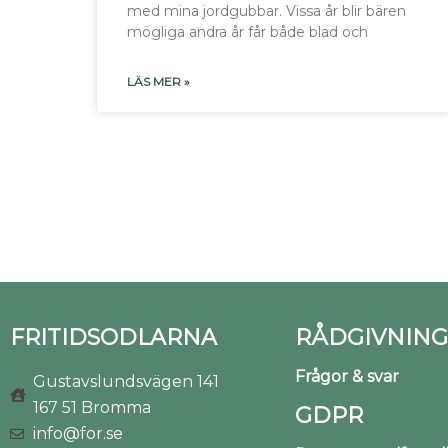
med mina jordgubbar. Vissa år blir bären
mögliga andra år får både blad och
LÄS MER »
FRITIDSODLARNA
RÅDGIVNING
Frågor & svar
Gustavslundsvägen 141
167 51 Bromma
GDPR
info@for.se