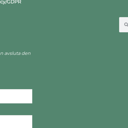
licy/GDPR
n avsluta den