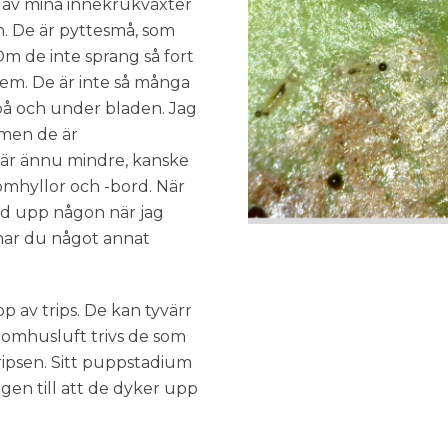
 av mina innekrukväxter
n. De är pyttesmå, som
 Om de inte sprang så fort
dem. De är inte så många
 på och under bladen. Jag
 men de är
m är ännu mindre, kanske
lomhyllor och -bord. När
ltid upp någon när jag
 har du något annat
 av trips. De kan tyvärr
inomhusluft trivs de som
tripsen. Sitt puppstadium
ngen till att de dyker upp