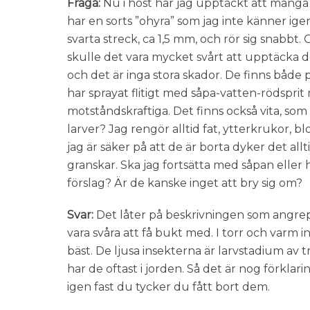
Fråga:
Nu i höst har jag upptäckt att många
har en sorts ”ohyra” som jag inte känner ige
svarta streck, ca 1,5 mm, och rör sig snabbt.
skulle det vara mycket svårt att upptäcka 
och det är inga stora skador. De finns både
har sprayat flitigt med såpa-vatten-rödsprit
motståndskraftiga. Det finns också vita, so
larver? Jag rengör alltid fat, ytterkrukor, b
jag är säker på att de är borta dyker det al
granskar. Ska jag fortsätta med såpan eller
förslag? Är de kanske inget att bry sig om?
Svar:
Det låter på beskrivningen som angrepp
vara svåra att få bukt med. I torr och varm 
bäst. De ljusa insekterna är larvstadium av 
har de oftast i jorden. Så det är nog förklari
igen fast du tycker du fått bort dem.