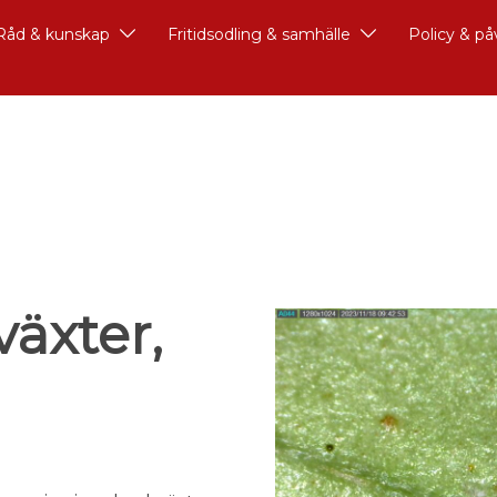
Råd & kunskap
Fritidsodling & samhälle
Policy & p
äxter,