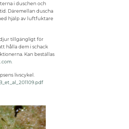
äxterna i duschen och
tid. Däremellan duscha
ed hjälp av luftfuktare
ur tillgängligt för
att hålla dem i schack
ktionerna. Kan beställas
t.com
.
psens livscykel.
_B_et_al_201109.pdf