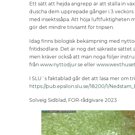
Ett sätt att hejda angrepp är att ställa in v
duscha dem upprepade gånger i 3 veckors 
med insektssåpa. Att höja luftfuktigheten m
gör det mindre trivsamt för tripsen.
Idag finns biologisk bekämpning med nyttodj
fritidsodlare. Det är nog det säkraste sättet 
men kräver också att man noga följer instru
från
www.nyttodjur.se
eller
www.wexthuse
I SLU´s faktablad går det att läsa mer om tri
https://pub.epsilon.slu.se/18200/1/Nedstam
Solveig Sidblad, FOR-rådgivare 2023