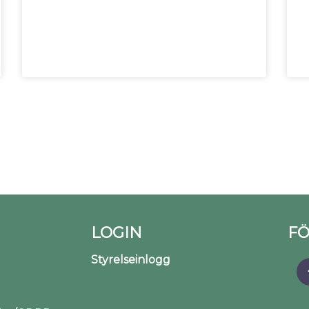
LOGIN
FÖ
Styrelseinlogg