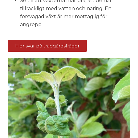
Se till att växterna mår bra, att de har
tillräckligt med vatten och näring. En
försvagad växt är mer mottaglig för
angrepp.
Fler svar på trädgårdsfrågor