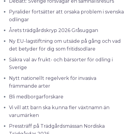
Debatt: Sverige försvagar en samhällsresurs
Pyralider fortsätter att orsaka problem i svenska
odlingar
Årets trädgårdskryp 2026 Gråsuggan
Ny EU-lagstiftning om utsäde på gång och vad
det betyder för dig som fritidsodlare
Säkra val av frukt- och bärsorter för odling i
Sverige
Nytt nationellt regelverk för invasiva
främmande arter
Bli medborgarforskare
Vi vill att barn ska kunna fler växtnamn än
varumärken
Pressträff på Trädgårdsmässan Nordiska
Trädgårdar 2026