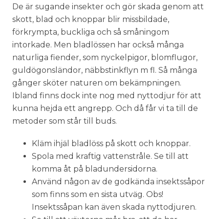
De är sugande insekter och gör skada genom att
skott, blad och knoppar blir missbildade,
förkrympta, buckliga och så småningom
intorkade. Men bladlössen har också många
naturliga fiender, som nyckelpigor, blomflugor,
guldögonsländor, näbbstinkflyn m fl. Så många
gånger sköter naturen om bekämpningen.
Ibland finns dock inte nog med nyttodjur för att
kunna hejda ett angrepp. Och då får vi ta till de
metoder som står till buds.
Kläm ihjäl bladlöss på skott och knoppar.
Spola med kraftig vattenstråle. Se till att
komma åt på bladundersidorna.
Använd någon av de godkända insektssåpor
som finns som en sista utväg. Obs!
Insektssåpan kan även skada nyttodjuren.