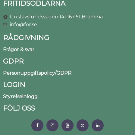
FRITIDSODLARNA
Gustavslundsvägen 141 167 51 Bromma
info@for.se
RÅDGIVNING
Frågor & svar
GDPR
Personuppgiftspolicy/GDPR
LOGIN
Styrelseinlogg
FÖLJ OSS