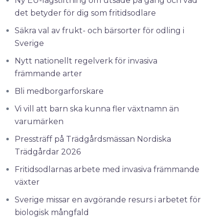
Ny EU-lagstiftning om utsäde på gång och vad
det betyder för dig som fritidsodlare
Säkra val av frukt- och bärsorter för odling i
Sverige
Nytt nationellt regelverk för invasiva
främmande arter
Bli medborgarforskare
Vi vill att barn ska kunna fler växtnamn än
varumärken
Pressträff på Trädgårdsmässan Nordiska
Trädgårdar 2026
Fritidsodlarnas arbete med invasiva främmande
växter
Sverige missar en avgörande resurs i arbetet för
biologisk mångfald