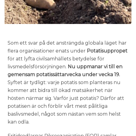
Som ett svar på det ansträngda globala läget har
flera organisationer enats under
Potatisuppropet
för att lyfta civilsamhällets betydelse för
livsmedelsförsörjningen.
Nu uppmanar vi till en
gemensam potatissättarvecka under vecka 19.
Syftet är tydligt: varje potatis som planteras nu
kommer att bidra till ökad matsäkerhet när
hösten närmar sig. Varför just potatis? Därför att
potatisen är och förblir vårt mest pålitliga
baslivsmedel, något som nästan vem som helst
kan odla.
Fritidsodlarnas Riksorganisation (FOR) samlar