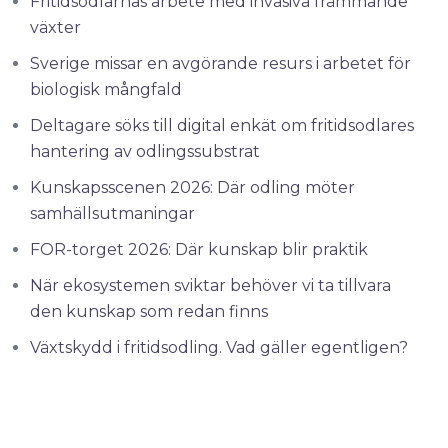
Fritidsodlarnas arbete med invasiva främmande
växter
Sverige missar en avgörande resurs i arbetet för
biologisk mångfald
Deltagare söks till digital enkät om fritidsodlares
hantering av odlingssubstrat
Kunskapsscenen 2026: Där odling möter
samhällsutmaningar
FOR-torget 2026: Där kunskap blir praktik
När ekosystemen sviktar behöver vi ta tillvara
den kunskap som redan finns
Växtskydd i fritidsodling. Vad gäller egentligen?