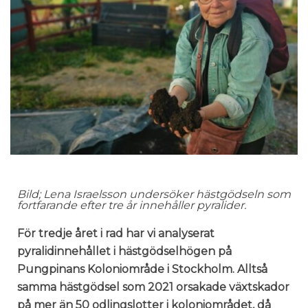
Bild; Lena Israelsson undersöker hästgödseln som
fortfarande efter tre år innehåller pyralider.
För tredje året i rad har vi analyserat
pyralidinnehållet i hästgödselhögen på
Pungpinans Koloniområde i Stockholm. Alltså
samma hästgödsel som 2021 orsakade växtskador
på mer än 50 odlingslotter i koloniområdet, då