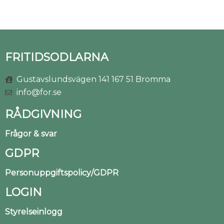
FRITIDSODLARNA
Gustavslundsvägen 141 167 51 Bromma
info@for.se
RÅDGIVNING
Frågor & svar
GDPR
Personuppgiftspolicy/GDPR
LOGIN
Styrelseinlogg