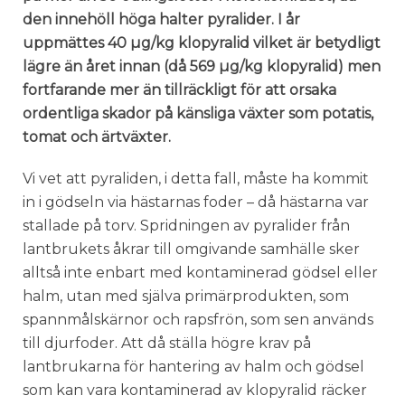
den innehöll höga halter pyralider. I år
uppmättes 40 µg/kg klopyralid vilket är betydligt
lägre än året innan (då 569 µg/kg klopyralid) men
fortfarande mer än tillräckligt för att orsaka
ordentliga skador på känsliga växter som potatis,
tomat och ärtväxter.
Vi vet att pyraliden, i detta fall, måste ha kommit
in i gödseln via hästarnas foder – då hästarna var
stallade på torv. Spridningen av pyralider från
lantbrukets åkrar till omgivande samhälle sker
alltså inte enbart med kontaminerad gödsel eller
halm, utan med själva primärprodukten, som
spannmålskärnor och rapsfrön, som sen används
till djurfoder. Att då ställa högre krav på
lantbrukarna för hantering av halm och gödsel
som kan vara kontaminerad av klopyralid räcker