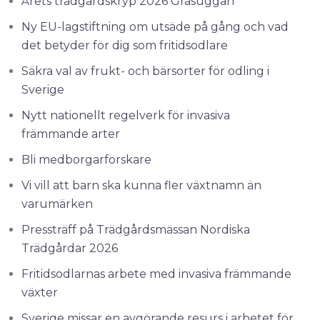
Årets trädgårdskryp 2026 Gråsuggan
Ny EU-lagstiftning om utsäde på gång och vad
det betyder för dig som fritidsodlare
Säkra val av frukt- och bärsorter för odling i
Sverige
Nytt nationellt regelverk för invasiva
främmande arter
Bli medborgarforskare
Vi vill att barn ska kunna fler växtnamn än
varumärken
Pressträff på Trädgårdsmässan Nordiska
Trädgårdar 2026
Fritidsodlarnas arbete med invasiva främmande
växter
Sverige missar en avgörande resurs i arbetet för