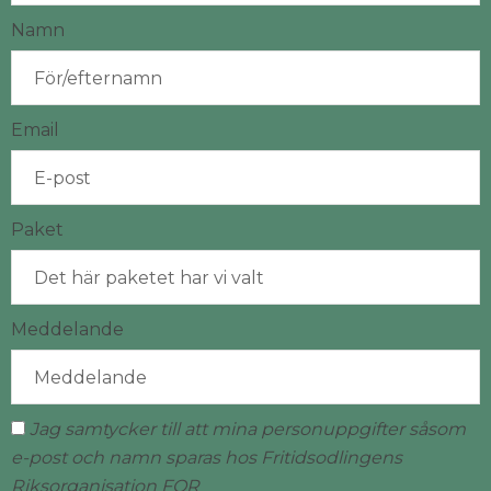
Namn
Email
Paket
Meddelande
Jag samtycker till att mina personuppgifter såsom
e-post och namn sparas hos Fritidsodlingens
Riksorganisation FOR