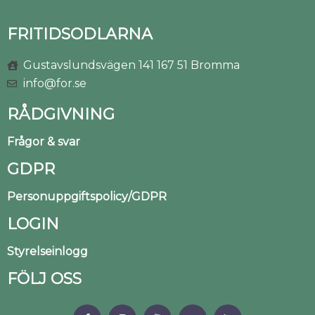
FRITIDSODLARNA
Gustavslundsvägen 141 167 51 Bromma
info@for.se
RÅDGIVNING
Frågor & svar
GDPR
Personuppgiftspolicy/GDPR
LOGIN
Styrelseinlogg
FÖLJ OSS