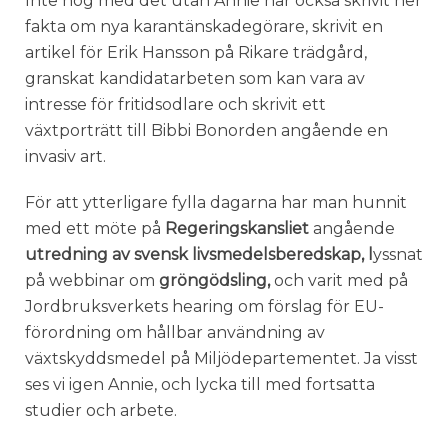
Inte nog med det utan Annie har också skrivit ner
fakta om nya karantänskadegörare, skrivit en
artikel för Erik Hansson på Rikare trädgård,
granskat kandidatarbeten som kan vara av
intresse för fritidsodlare och skrivit ett
växtporträtt till Bibbi Bonorden angående en
invasiv art.
För att ytterligare fylla dagarna har man hunnit
med ett möte på
Regeringskansliet
angående
utredning av svensk livsmedelsberedskap, l
yssnat
på webbinar om
gröngödsling,
och varit med på
Jordbruksverkets hearing om förslag för EU-
förordning om hållbar användning av
växtskyddsmedel på Miljödepartementet. Ja visst
ses vi igen Annie, och lycka till med fortsatta
studier och arbete.