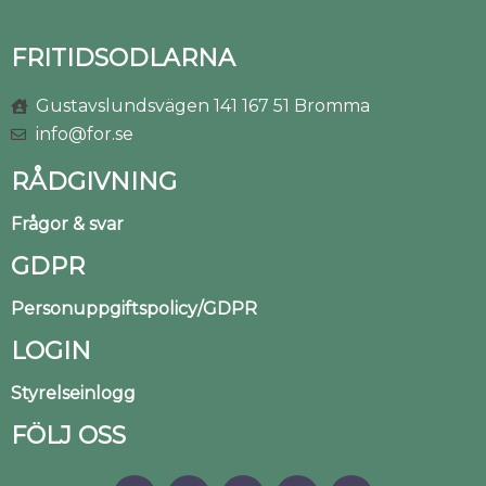
FRITIDSODLARNA
Gustavslundsvägen 141 167 51 Bromma
info@for.se
RÅDGIVNING
Frågor & svar
GDPR
Personuppgiftspolicy/GDPR
LOGIN
Styrelseinlogg
FÖLJ OSS