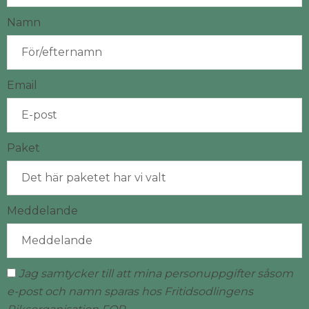
Namn
Email
Paket
Meddelande
Jag samtycker till att mina personuppgifter såsom
e-post och namn sparas hos Fritidsodlingens