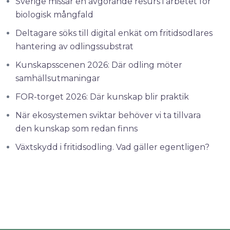
Sverige missar en avgörande resurs i arbetet för
biologisk mångfald
Deltagare söks till digital enkät om fritidsodlares
hantering av odlingssubstrat
Kunskapsscenen 2026: Där odling möter
samhällsutmaningar
FOR-torget 2026: Där kunskap blir praktik
När ekosystemen sviktar behöver vi ta tillvara
den kunskap som redan finns
Växtskydd i fritidsodling. Vad gäller egentligen?