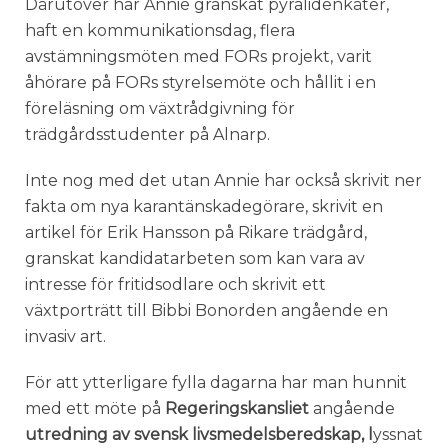
Därutöver har Annie granskat pyralidenkäter,
haft en kommunikationsdag, flera
avstämningsmöten med FORs projekt, varit
åhörare på FORs styrelsemöte och hållit i en
föreläsning om växtrådgivning för
trädgårdsstudenter på Alnarp.
Inte nog med det utan Annie har också skrivit ner
fakta om nya karantänskadegörare, skrivit en
artikel för Erik Hansson på Rikare trädgård,
granskat kandidatarbeten som kan vara av
intresse för fritidsodlare och skrivit ett
växtporträtt till Bibbi Bonorden angående en
invasiv art.
För att ytterligare fylla dagarna har man hunnit
med ett möte på
Regeringskansliet
angående
utredning av svensk livsmedelsberedskap, l
yssnat