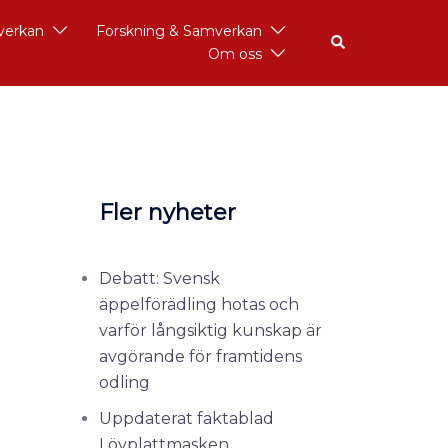
åverkan
Forskning & Samverkan
Om oss
Fler nyheter
Debatt: Svensk
äppelförädling hotas och
varför långsiktig kunskap är
avgörande för framtidens
odling
Uppdaterat faktablad
Lövplattmasken