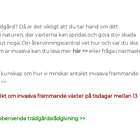
dgård? Då är det viktigt att du tar hand om ditt
e i naturen, där växterna kan spridas och göra stor skada.
rslut noga. Din återvinningscentral vet hur och var du ska
m är invasiva kan du läsa mer
här >>
eller fråga i närmast
 kunskap om hur vi minskar antalet invasiva främmande
 >>
ikt om invasiva främmande växter på tisdagar mellan 13
år oberoende trädgårdsrådgivning >>