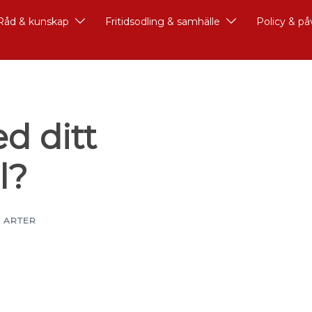
Råd & kunskap
Fritidsodling & samhälle
Policy & p
d ditt
l?
 ARTER