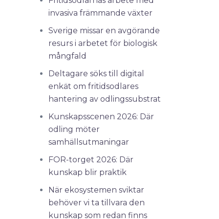
Fritidsodlarnas arbete med
invasiva främmande växter
Sverige missar en avgörande
resurs i arbetet för biologisk
mångfald
Deltagare söks till digital
enkät om fritidsodlares
hantering av odlingssubstrat
Kunskapsscenen 2026: Där
odling möter
samhällsutmaningar
FOR-torget 2026: Där
kunskap blir praktik
När ekosystemen sviktar
behöver vi ta tillvara den
kunskap som redan finns