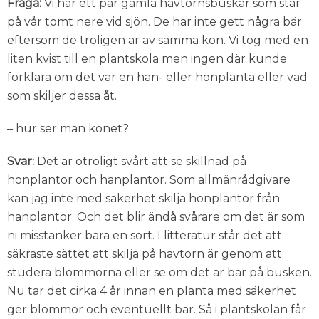
Fråga:
Vi har ett par gamla havtornsbuskar som står
på vår tomt nere vid sjön. De har inte gett några bär
eftersom de troligen är av samma kön. Vi tog med en
liten kvist till en plantskola men ingen där kunde
förklara om det var en han- eller honplanta eller vad
som skiljer dessa åt.
– hur ser man könet?
Svar:
Det är otroligt svårt att se skillnad på
honplantor och hanplantor. Som allmänrådgivare
kan jag inte med säkerhet skilja honplantor från
hanplantor. Och det blir ändå svårare om det är som
ni misstänker bara en sort. I litteratur står det att
säkraste sättet att skilja på havtorn är genom att
studera blommorna eller se om det är bär på busken.
Nu tar det cirka 4 år innan en planta med säkerhet
ger blommor och eventuellt bär. Så i plantskolan får