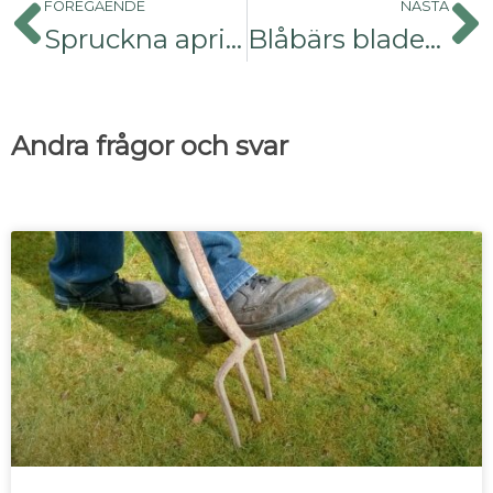
FÖREGÅENDE
NÄSTA
Spruckna aprikoser
Blåbärs bladen äts upp
Andra frågor och svar