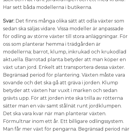
Har sett båda modellerna i butikerna.
Svar:
Det finns många olika sätt att odla växter som
sedan ska säljas vidare. Vissa modeller är anpassade
för odling av större växter till stora anläggningar. För
oss som planterar hemma i trädgården är
modellerna; barrot, klump, inkrukad och krukodlad
aktuella. Barrotad planta betyder att man köper en
växt utan jord. Enkelt att transportera dessa växter.
Begränsad period för plantering. Växten måste vara
sovande och det ska gå att gräva i jorden. Klump
betyder att växten har vuxit i marken och sedan
grävts upp. För att jorden inte ska trilla av rötterna
sätter man en väv samt stålnät runt jordklumpen.
Det ska vara kvar när man planterar växten.
Förmultnar inom ett år. Ett billigare odlingssystem.
Man får mer växt för pengarna. Begränsad period när