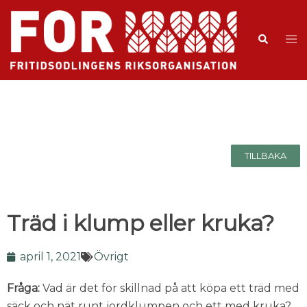
TILLBAKA
Träd i klump eller kruka?
april 1, 2021
Övrigt
Fråga:
Vad är det för skillnad på att köpa ett träd med
säck och nät runt jordklumpen och ett med kruka?