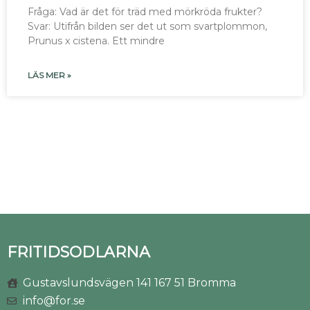
Fråga: Vad är det för träd med mörkröda frukter?
Svar: Utifrån bilden ser det ut som svartplommon,
Prunus x cistena. Ett mindre
LÄS MER »
FRITIDSODLARNA
Gustavslundsvägen 141 167 51 Bromma
info@for.se