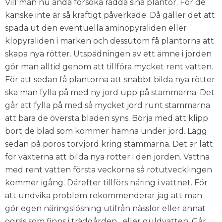
Vill man nu ändå försöka rädda sina plantor. För de
kanske inte är så kraftigt påverkade. Då gäller det att
späda ut den eventuella aminopyraliden eller
klopyraliden i marken och dessutom få plantorna att
skapa nya rötter. Utspädningen av ett ämne i jorden
gör man alltid genom att tillföra mycket rent vatten.
För att sedan få plantorna att snabbt bilda nya rötter
ska man fylla på med ny jord upp på stammarna. Det
går att fylla på med så mycket jord runt stammarna
att bara de översta bladen syns. Börja med att klipp
bort de blad som kommer hamna under jord. Lägg
sedan på porös torvjord kring stammarna. Det är lätt
för växterna att bilda nya rötter i den jorden. Vattna
med rent vatten första veckorna så rotutvecklingen
kommer igång. Därefter tillförs näring i vattnet. För
att undvika problem rekommenderar jag att man
gör egen näringslösning utifrån nässlor eller annat
ogräs som finns i trädgården, eller guldvatten. Går