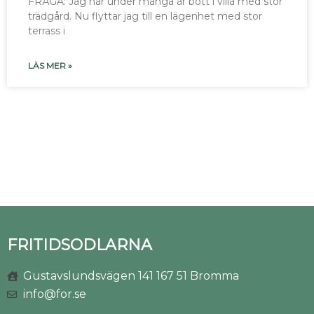
FRÅGA: Jag har under många år bott i villa med stor
trädgård. Nu flyttar jag till en lägenhet med stor
terrass i
LÄS MER »
FRITIDSODLARNA
Gustavslundsvägen 141 167 51 Bromma
info@for.se