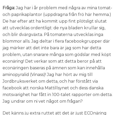
Fråga:
Jag har i år problem med några av mina tomat-
och paprikaplantor (uppdragna från frö här hemma.)
De har efter att ha kommit upp fint plötsligt slutat
att utvecklas ordentligt: de nya bladen krullar sig,
och blir dvärgväxta. På tomaterna utvecklas inga
blommor alls. Jag deltar i flera facebookgrupper där
jag märker att det inte bara är jag som har detta
problem, utan snarare många som gödslar med köpt
econäring! Det verkar som att detta beror på att
econäringen baseras på ämnen som kan innehålla
aminopyralid (Vinass)! Jag har hört av mig till
Jordbruksverket om detta, och har förstått via
facebook att norska Mattillsynet och dess danska
motsvarighet har fått in 100-talet rapporter om detta.
Jag undrar om ni vet något om frågan?
Det känns ju extra ruttet att det är just ECOnäring