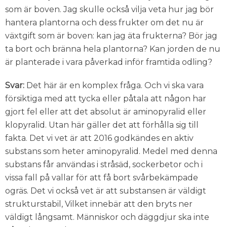
som är boven. Jag skulle också vilja veta hur jag bör
hantera plantorna och dess frukter om det nu är
växtgift som är boven: kan jag äta frukterna? Bör jag
ta bort och bränna hela plantorna? Kan jorden de nu
är planterade i vara påverkad inför framtida odling?
Svar:
Det här är en komplex fråga. Och vi ska vara
försiktiga med att tycka eller påtala att någon har
gjort fel eller att det absolut är aminopyralid eller
klopyralid. Utan här gäller det att förhålla sig till
fakta. Det vi vet är att 2016 godkändes en aktiv
substans som heter aminopyralid. Medel med denna
substans får användas i stråsäd, sockerbetor och i
vissa fall på vallar för att få bort svårbekämpade
ogräs. Det vi också vet är att substansen är väldigt
strukturstabil, Vilket innebär att den bryts ner
väldigt långsamt. Människor och däggdjur ska inte