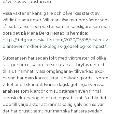
påverkas av substansen.
Vissa växter är känsligare och påverkas starkt av
väldigt svaga doser. Vill man läsa mer om växter som
tål substansen och växter som är känsligare kan man
göra det på Maria Berg Hestad´s hemsida:
https://detgronneskafferi.com/2020/05/08/rester-av-
plantevernmidler-i-okologisk-gjodsel-og-kompost/
.
Substansen har sedan följt med växtrester på olika
sätt genom olika processer utan att brytas ner och
till slut hamnat i vissa omgångar av tillverkad eko-
näring har man konstaterat i analyser gjorda i Norge,
vilket är en skandal. Finns i dagsläget inga svenska
analyser som klargör om substansen även finns i
svensk eko-näring eller odlingssubstrat. Nu blir det
upp till varje aktör att rannsaka sig själv och se var
det har brustit samt hur man ska hantera skadan.