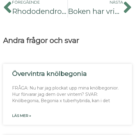
FÖREGÅENDE
NÄSTA
Rhododendron på Gotland
Boken har vriden stam
Andra frågor och svar
Övervintra knölbegonia
FRÅGA: Nu har jag plockat upp mina knölbegonior.
Hur förvarar jag dem över vintern? SVAR:
Knölbegonia, Begonia x tuberhybrida, kan i det
LÄS MER »