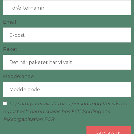
Email
Paket
Meddelande
Jag samtycker till att mina personuppgifter såsom
e-post och namn sparas hos Fritidsodlingens
Riksorganisation FOR
SKICKA IN