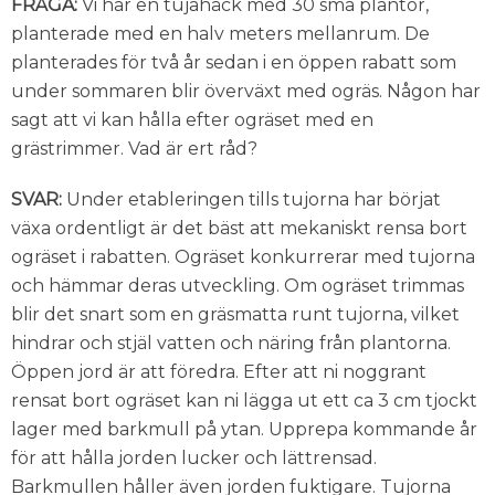
FRÅGA:
Vi har en tujahäck med 30 små plantor,
planterade med en halv meters mellanrum. De
planterades för två år sedan i en öppen rabatt som
under sommaren blir överväxt med ogräs. Någon har
sagt att vi kan hålla efter ogräset med en
grästrimmer. Vad är ert råd?
SVAR:
Under etableringen tills tujorna har börjat
växa ordentligt är det bäst att mekaniskt rensa bort
ogräset i rabatten. Ogräset konkurrerar med tujorna
och hämmar deras utveckling. Om ogräset trimmas
blir det snart som en gräsmatta runt tujorna, vilket
hindrar och stjäl vatten och näring från plantorna.
Öppen jord är att föredra. Efter att ni noggrant
rensat bort ogräset kan ni lägga ut ett ca 3 cm tjockt
lager med barkmull på ytan. Upprepa kommande år
för att hålla jorden lucker och lättrensad.
Barkmullen håller även jorden fuktigare. Tujorna