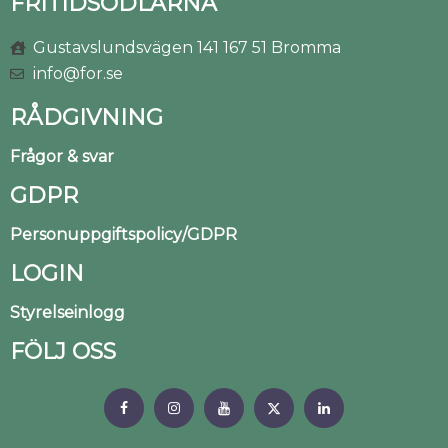
FRITIDSODLARNA
Gustavslundsvägen 141 167 51 Bromma
info@for.se
RÅDGIVNING
Frågor & svar
GDPR
Personuppgiftspolicy/GDPR
LOGIN
Styrelseinlogg
FÖLJ OSS