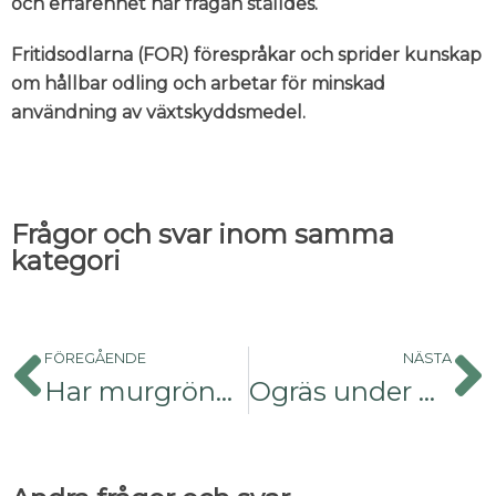
och erfarenhet när frågan ställdes.
Fritidsodlarna (FOR) förespråkar och sprider kunskap
om hållbar odling och arbetar för minskad
användning av växtskyddsmedel.
Frågor och svar inom samma
kategori
FÖREGÅENDE
NÄSTA
Har murgrönan två bladtyper?
Ogräs under nysatt thujahäck