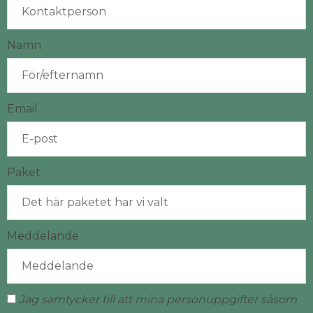
Namn
Email
Paket
Meddelande
Jag samtycker till att mina personuppgifter såsom