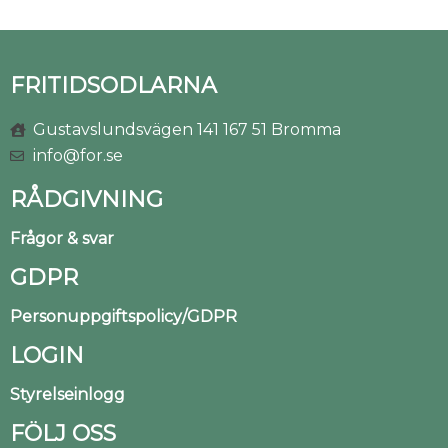
FRITIDSODLARNA
Gustavslundsvägen 141 167 51 Bromma
info@for.se
RÅDGIVNING
Frågor & svar
GDPR
Personuppgiftspolicy/GDPR
LOGIN
Styrelseinlogg
FÖLJ OSS