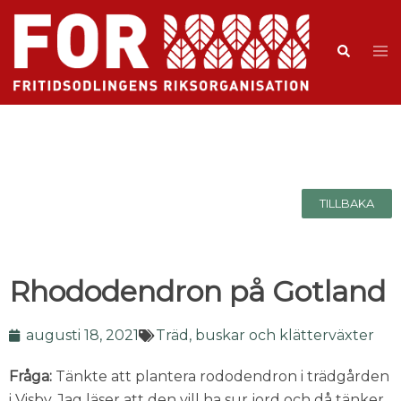
TILLBAKA
Rhododendron på Gotland
augusti 18, 2021
Träd, buskar och klätterväxter
Fråga:
Tänkte att plantera rododendron i trädgården
i Visby. Jag läser att den vill ha sur jord och då tänker