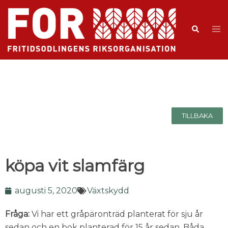
TILLBAKA
köpa vit slamfärg
augusti 5, 2020
Växtskydd
Fråga:
Vi har ett gråpäronträd planterat för sju år
sedan och en bok planterad för 15 år sedan. Båda