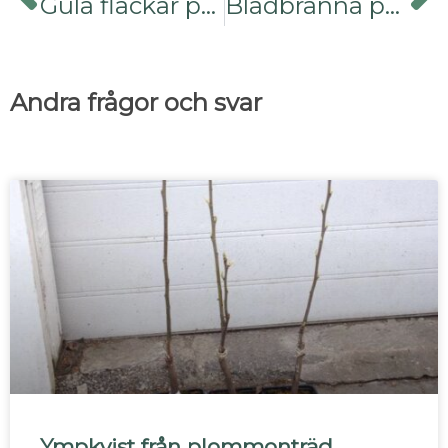
Gula fläckar på malva
Bladbränna på platan
Andra frågor och svar
Ympkvist från plommonträd