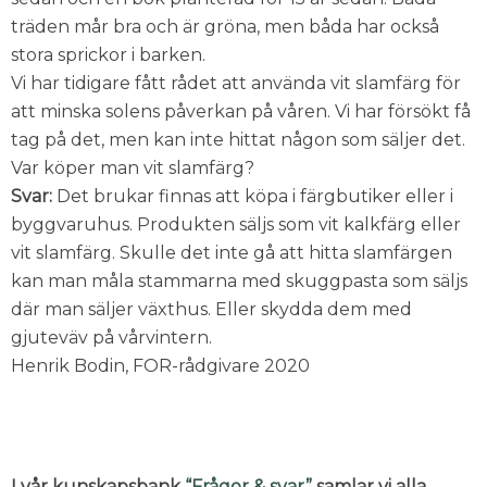
träden mår bra och är gröna, men båda har också
stora sprickor i barken.
Vi har tidigare fått rådet att använda vit slamfärg för
att minska solens påverkan på våren. Vi har försökt få
tag på det, men kan inte hittat någon som säljer det.
Var köper man vit slamfärg?
Svar:
Det brukar finnas att köpa i färgbutiker eller i
byggvaruhus. Produkten säljs som vit kalkfärg eller
vit slamfärg. Skulle det inte gå att hitta slamfärgen
kan man måla stammarna med skuggpasta som säljs
där man säljer växthus. Eller skydda dem med
gjuteväv på vårvintern.
Henrik Bodin, FOR-rådgivare 2020
I vår kunskapsbank
“Frågor & svar”
samlar vi alla