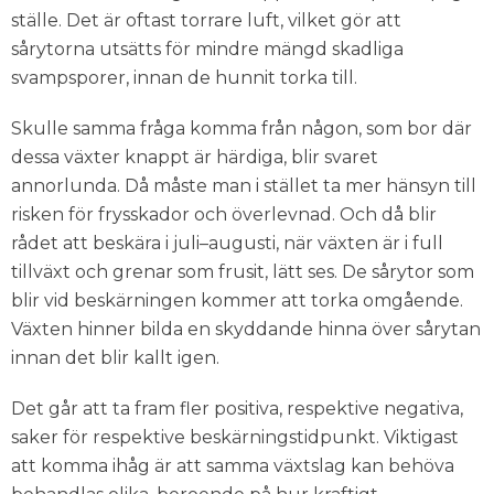
ställe. Det är oftast torrare luft, vilket gör att
sårytorna utsätts för mindre mängd skadliga
svampsporer, innan de hunnit torka till.
Skulle samma fråga komma från någon, som bor där
dessa växter knappt är härdiga, blir svaret
annorlunda. Då måste man i stället ta mer hänsyn till
risken för frysskador och överlevnad. Och då blir
rådet att beskära i juli–augusti, när växten är i full
tillväxt och grenar som frusit, lätt ses. De sårytor som
blir vid beskärningen kommer att torka omgående.
Växten hinner bilda en skyddande hinna över sårytan
innan det blir kallt igen.
Det går att ta fram fler positiva, respektive negativa,
saker för respektive beskärningstidpunkt. Viktigast
att komma ihåg är att samma växtslag kan behöva