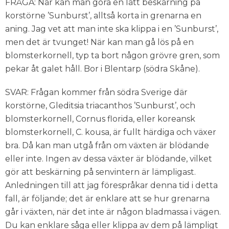
FRÅGA: När kan man göra en lätt beskärning på
korstörne ’Sunburst’, alltså korta in grenarna en
aning. Jag vet att man inte ska klippa i en ’Sunburst’,
men det är tvunget! När kan man gå lös på en
blomsterkornell, typ ta bort någon grövre gren, som
pekar åt galet håll. Bor i Blentarp (södra Skåne).
SVAR: Frågan kommer från södra Sverige där
korstörne, Gleditsia triacanthos ’Sunburst’, och
blomsterkornell, Cornus florida, eller koreansk
blomsterkornell, C. kousa, är fullt härdiga och växer
bra. Då kan man utgå från om växten är blödande
eller inte. Ingen av dessa växter är blödande, vilket
gör att beskärning på senvintern är lämpligast.
Anledningen till att jag förespråkar denna tid i detta
fall, är följande; det är enklare att se hur grenarna
går i växten, när det inte är någon bladmassa i vägen.
Du kan enklare såga eller klippa av dem på lämpligt