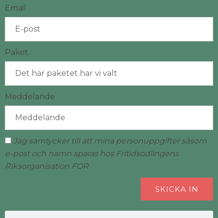
Email
Paket
Meddelande
Jag samtycker till att mina personuppgifter såsom
e-post och namn sparas hos Fritidsodlingens
Riksorganisation FOR
SKICKA IN