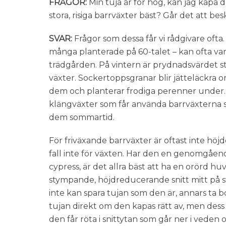
FRÅGOR:
Min tuja är för hög, kan jag kapa 
stora, risiga barrväxter bäst? Går det att b
SVAR:
Frågor som dessa får vi rådgivare ofta
många planterade på 60-talet – kan ofta vara
trädgården. På vintern är prydnadsvärdet s
växter. Sockertoppsgranar blir jätteläckr
dem och planterar frodiga perenner under. 
klängväxter som får använda barrväxterna s
dem sommartid.
För friväxande barrväxter är oftast inte höjd
fall inte för växten. Har den en genomgåen
cypress, är det allra bäst att ha en orörd 
stympande, höjdreducerande snitt mitt på
inte kan spara tujan som den är, annars ta bo
tujan direkt om den kapas rätt av, men dess 
den får röta i snittytan som går ner i veden