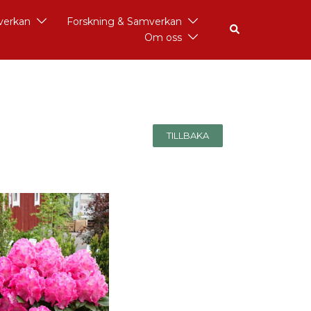
åverkan
Forskning & Samverkan
Om oss
TILLBAKA