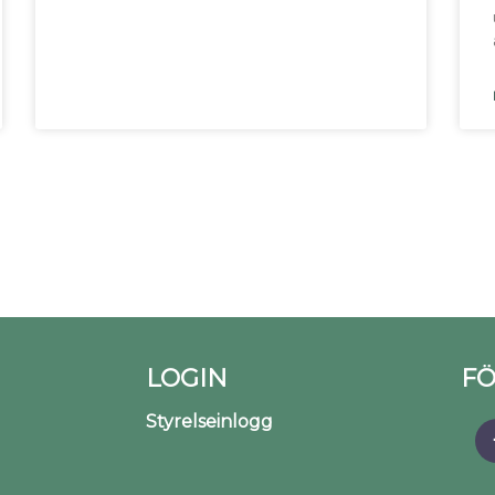
LOGIN
FÖ
Styrelseinlogg