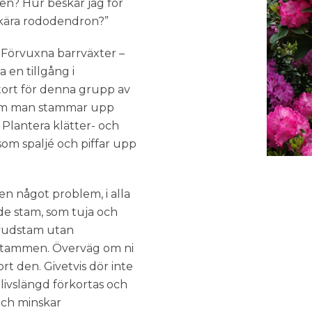
den? Hur beskär jag för
eskära rododendron?”
. Förvuxna barrväxter –
 en tillgång i
tort för denna grupp av
a om man stammar upp
Plantera klätter- och
om spaljé och piffar upp
en något problem, i alla
de stam, som tuja och
huvudstam utan
 stammen. Överväg om ni
rt den. Givetvis dör inte
livslängd förkortas och
 och minskar