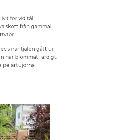
it för vid tål
nya skott från gammal
ttytor.
cis när tjälen gått ur
en har blommat färdigt.
 pelartujorna.