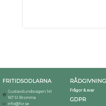
FRITIDSODLARNA
RÅDGIVNING
Frågor & svar
Gustavslundsvägen 141
167 51 Bromma
GDPR
info@for.se