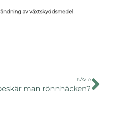
användning av växtskyddsmedel.
NÄSTA
beskär man rönnhäcken?