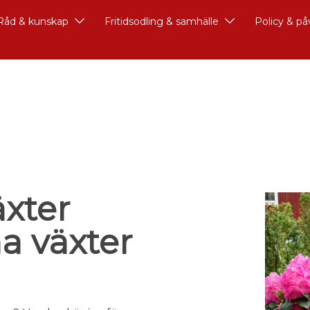
Råd & kunskap
Fritidsodling & samhälle
Policy & p
äxter
a växter