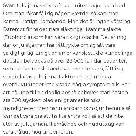
Svar:
Julstjärnas växtsaft kan irritera ögon och hud.
Om man råkar få i sig någon växtdel så kan man
känna kraftigt illamående. Men det är ingen värsting.
Däremot finns det nära släktingar i samma släkte
(Euphorbia) som kan vara riktigt otäcka. Det är nog
därför julstjärnan har fått rykte om sig att vara
väldigt giftig. Enligt en amerikansk studie kunde inga
dödsfall beläggas på över 23 000 fall där patienter,
som nästan uteslutande var mindre barn, fått i sig
växtdelar av julstjärna. Faktum är att många
överhuvudtaget inte visade några symptom alls. För
att nå upp till en dödlig dos så behöver man nästan
äta 500 stycken blad enligt amerikanska
myndigheter. Men har man barn och djur hemma så
kan det vara bra att ha lite extra koll så att de inte
äter av julstjärnan. Illamående och hudutslag kan
vara tråkigt nog under julen.