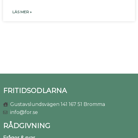
LÄS MER »
FRITIDSODLARNA
Gustavslundsvägen 141 167 51 Bromma
info@for.se
RÅDGIVNING
Frågor & svar