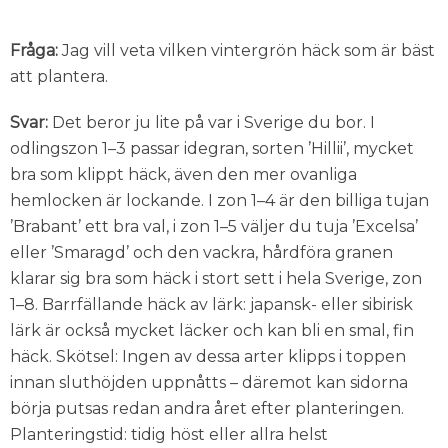
Fråga:
Jag vill veta vilken vintergrön häck som är bäst
att plantera.
Svar:
Det beror ju lite på var i Sverige du bor. I
odlingszon 1–3 passar idegran, sorten ’Hillii’, mycket
bra som klippt häck, även den mer ovanliga
hemlocken är lockande. I zon 1–4 är den billiga tujan
’Brabant’ ett bra val, i zon 1–5 väljer du tuja ’Excelsa’
eller ’Smaragd’ och den vackra, hårdföra granen
klarar sig bra som häck i stort sett i hela Sverige, zon
1–8. Barrfällande häck av lärk: japansk- eller sibirisk
lärk är också mycket läcker och kan bli en smal, fin
häck. Skötsel: Ingen av dessa arter klipps i toppen
innan sluthöjden uppnåtts – däremot kan sidorna
börja putsas redan andra året efter planteringen.
Planteringstid: tidig höst eller allra helst