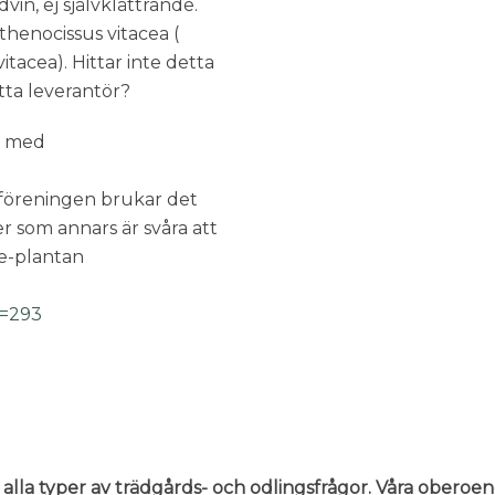
dvin, ej självklättrande.
thenocissus vitacea (
itacea). Hittar inte detta
tta leverantör?
t med
n föreningen brukar det
r som annars är svåra att
 e-plantan
D=293
 alla typer av trädgårds- och odlingsfrågor. Våra oberoe