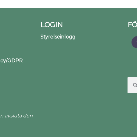
LOGIN
FÖ
Styrelseinlogg
licy/GDPR
n avsluta den