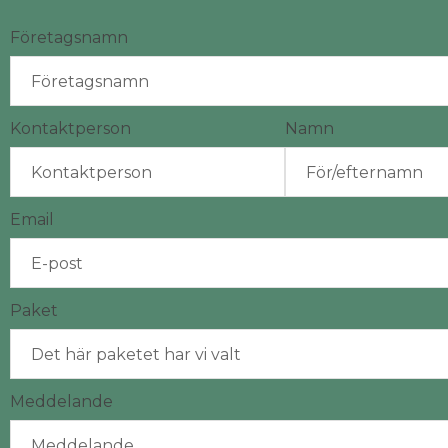
Företagsnamn
Kontaktperson
Namn
Email
Paket
Meddelande