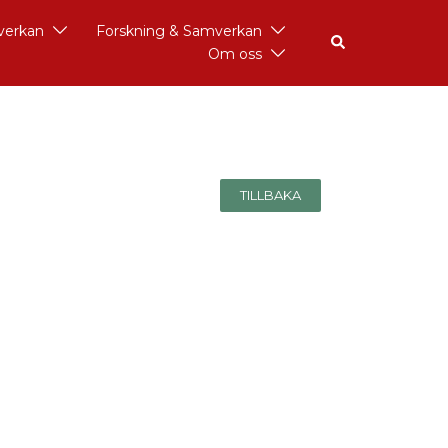
åverkan
Forskning & Samverkan
Om oss
TILLBAKA