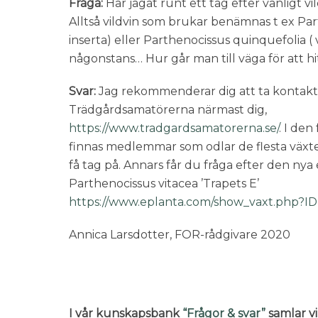
Fråga:
Har jagat runt ett tag efter vanligt vil
Alltså vildvin som brukar benämnas t ex Par
inserta) eller Parthenocissus quinquefolia ( v
någonstans… Hur går man till väga för att hi
Svar:
Jag rekommenderar dig att ta kontak
Trädgårdsamatörerna närmast dig,
https://www.tradgardsamatorerna.se/
. I de
finnas medlemmar som odlar de flesta växte
få tag på. Annars får du fråga efter den nya
Parthenocissus vitacea ’Trapets E’
https://www.eplanta.com/show_vaxt.php?I
Annica Larsdotter, FOR-rådgivare 2020
I vår kunskapsbank
“Frågor & svar”
samlar vi