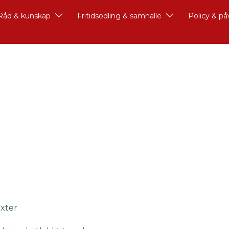
Råd & kunskap
Fritidsodling & samhälle
Policy & p
äxter