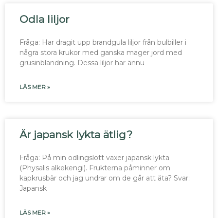
Odla liljor
Fråga: Har dragit upp brandgula liljor från bulbiller i
några stora krukor med ganska mager jord med
grusinblandning. Dessa liljor har ännu
LÄS MER »
Är japansk lykta ätlig?
Fråga: På min odlingslott växer japansk lykta
(Physalis alkekengi). Frukterna påminner om
kapkrusbär och jag undrar om de går att äta? Svar:
Japansk
LÄS MER »