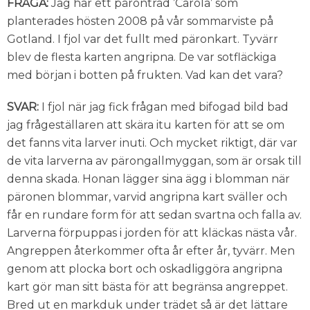
FRÅGA:
Jag har ett päronträd ’Carola’ som
planterades hösten 2008 på vår sommarviste på
Gotland. I fjol var det fullt med päronkart. Tyvärr
blev de flesta karten angripna. De var sotfläckiga
med början i botten på frukten. Vad kan det vara?
SVAR:
I fjol när jag fick frågan med bifogad bild bad
jag frågeställaren att skära itu karten för att se om
det fanns vita larver inuti. Och mycket riktigt, där var
de vita larverna av pärongallmyggan, som är orsak till
denna skada. Honan lägger sina ägg i blomman när
päronen blommar, varvid angripna kart sväller och
får en rundare form för att sedan svartna och falla av.
Larverna förpuppas i jorden för att kläckas nästa vår.
Angreppen återkommer ofta år efter år, tyvärr. Men
genom att plocka bort och oskadliggöra angripna
kart gör man sitt bästa för att begränsa angreppet.
Bred ut en markduk under trädet så är det lättare