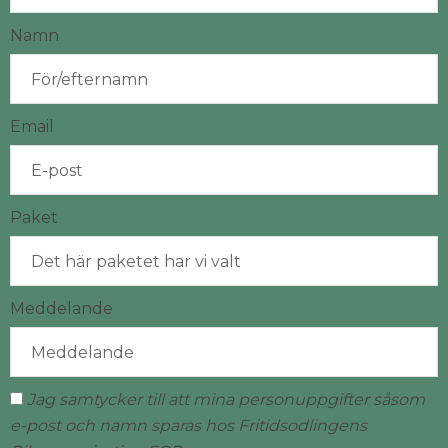
Namn
Email
Paket
Meddelande
Jag samtycker till att mina personuppgifter såsom
e-post och namn sparas hos Fritidsodlingens