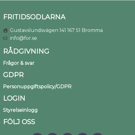
FRITIDSODLARNA
Gustavslundsvägen 141 167 51 Bromma
info@for.se
RÅDGIVNING
Frågor & svar
GDPR
Personuppgiftspolicy/GDPR
LOGIN
Styrelseinlogg
FÖLJ OSS