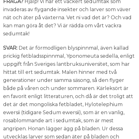
FRÅGA?
Hjälp! Vi har ett vackert sedumtak som
invaderas av flygande insekter och larver som väver
nät och äter på växterna. Vet ni vad det är? Och vad
kan man göra åt det? Vi är rädda om vårt vackra
sedumtak!
SVAR:
Det är förmodligen blyspinnmal, även kallad
prickig fetbladsspinnmal, Yponomeuta sedella, enligt
uppgift från Sveriges lantbruksuniversitet, som har
hittat till ert sedumtak. Malen hinner med två
generationer under samma säsong, så den flyger
både på våren och under sommaren. Kärleksört är
en favorit enligt litteraturen, och då är det troligt att
det är det mongoliska fetbladet, Hylotelephium
ewersii (tidigare Sedum ewersii), som är en vanlig,
rosablommande art i sedumtak, som är mest
angripen. Honan lägger ägg på bladen. Ur dessa
utvecklas larver som sedan äter på bladen och