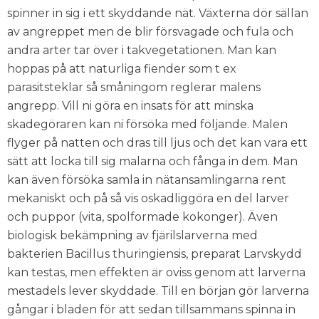
spinner in sig i ett skyddande nät. Växterna dör sällan
av angreppet men de blir försvagade och fula och
andra arter tar över i takvegetationen. Man kan
hoppas på att naturliga fiender som t ex
parasitsteklar så småningom reglerar malens
angrepp. Vill ni göra en insats för att minska
skadegöraren kan ni försöka med följande. Malen
flyger på natten och dras till ljus och det kan vara ett
sätt att locka till sig malarna och fånga in dem. Man
kan även försöka samla in nätansamlingarna rent
mekaniskt och på så vis oskadliggöra en del larver
och puppor (vita, spolformade kokonger). Även
biologisk bekämpning av fjärilslarverna med
bakterien Bacillus thuringiensis, preparat Larvskydd
kan testas, men effekten är oviss genom att larverna
mestadels lever skyddade. Till en början gör larverna
gångar i bladen för att sedan tillsammans spinna in