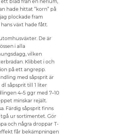
ett blad från en nerium,
Han hade hittat ”korn” på
jag plockade fram
 hans växt hade fått.
 utomhusväxter. De är
ssen i alla
onungsdagg, vilken
erbrädan. Klibbet i och
tion på ett angrepp.
andling med såpsprit är
åpsprit till 1 liter
dlingen 4–5 ggr med 7–10
ppet minskar rejält.
a. Färdig såpsprit finns
utgå ur sortimentet. Gör
såpa och några droppar T-
st effekt får bekämpningen