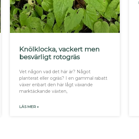
Knölklocka, vackert men
besvärligt rotogräs
Vet någon vad det här är? Något
planterat eller ogräs? I en gammal rabatt
växer enbart den här lågt växande
marktäckande växten,
LÄS MER »