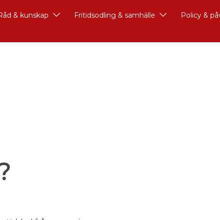
Råd & kunskap
Fritidsodling & samhälle
Policy & p
?