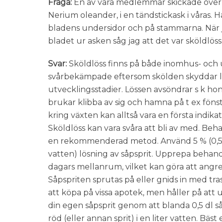
Fråga:
En av våra medlemmar skickade över 
Nerium oleander, i en tändstickask i våras. 
bladens undersidor och på stammarna. När 
bladet ur asken såg jag att det var sköldlöss
Svar:
Sköldlöss finns på både inomhus- och
svårbekämpade eftersom skölden skyddar lö
utvecklingsstadier. Lössen avsöndrar s k h
brukar klibba av sig och hamna på t ex fönst
kring växten kan alltså vara en första indika
Sköldlöss kan vara svåra att bli av med. Beh
en rekommenderad metod. Använd 5 % (0,5 dl s
vatten) lösning av såpsprit. Upprepa behan
dagars mellanrum, vilket kan göra att angre
Såpspriten sprutas på eller gnids in med tras
att köpa på vissa apotek, men håller på att 
din egen såpsprit genom att blanda 0,5 dl 
röd (eller annan sprit) i en liter vatten. Bä