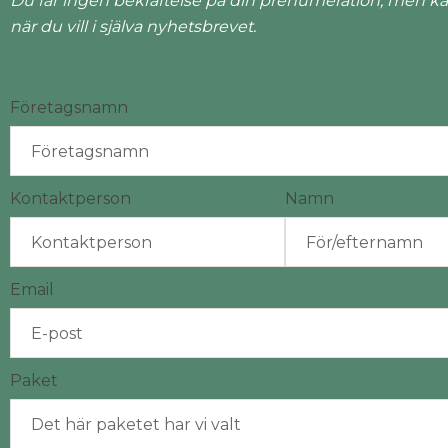
Du får ingen bekräftelse på din prenumeration, men ka
när du vill i själva nyhetsbrevet.
Företagsnamn
Kontaktperson
Namn
Email
Paket