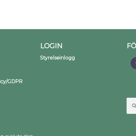
LOGIN
FÖ
Styrelseinlogg
licy/GDPR