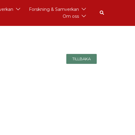
åverkan
Forskning & Samverkan
Om oss
TILLBAKA