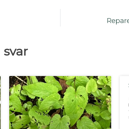
Repar
 svar