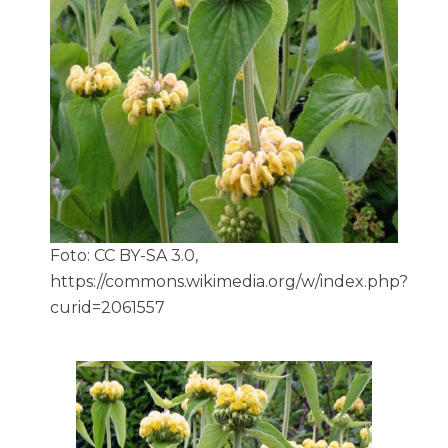
Foto: CC BY-SA 3.0,
https://commons.wikimedia.org/w/index.php?
curid=2061557