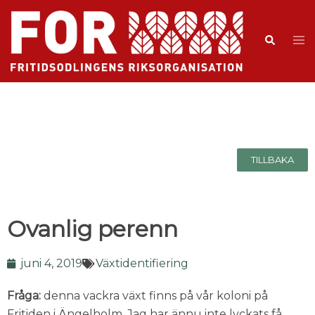
TILLBAKA
Ovanlig perenn
juni 4, 2019
Växtidentifiering
Fråga:
denna vackra växt finns på vår koloni på
Fritiden i Ängelholm. Jag har ännu inte lyckats få