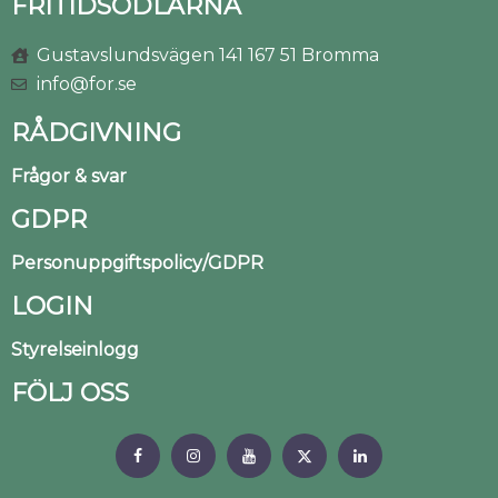
FRITIDSODLARNA
Gustavslundsvägen 141 167 51 Bromma
info@for.se
RÅDGIVNING
Frågor & svar
GDPR
Personuppgiftspolicy/GDPR
LOGIN
Styrelseinlogg
FÖLJ OSS