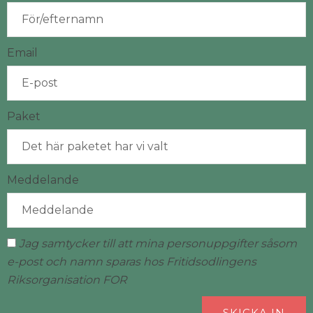
Email
Paket
Meddelande
Jag samtycker till att mina personuppgifter såsom
e-post och namn sparas hos Fritidsodlingens
Riksorganisation FOR
SKICKA IN