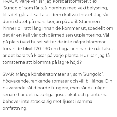
FRÅGA: Varje vår sår jag körsbärstomater, t ex
’Sungold’, som får stå inomhus med växtbelysning,
tills det går att sätta ut dem i kallväxthuset. Jag sår
dem i slutet på mars–början på april. Stammen
hinner bli rätt lång innan de kommer ut, speciellt om
det är en kall vår och därmed sen utplantering. Väl
på plats i växthuset sätter de inte några blommor
förrän de blivit 120–130 cm höga och när de når taket
är det bara två klasar på varje planta. Hur kan jag få
tomaterna att blomma på lägre höjd?
SVAR: Många körsbärstomater är, som ’Sungold’,
högväxande, rankande tomater och vill bli långa. Din
nuvarande såtid borde fungera, men sår du något
senare har det naturliga ljuset ökat och plantorna
behöver inte sträcka sig mot ljuset i samma
omfattning.