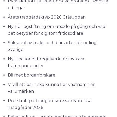
Pyralider fortsätter att orsaka problem i svenska
odlingar
Årets trädgårdskryp 2026 Gråsuggan
Ny EU-lagstiftning om utsäde på gång och vad
det betyder för dig som fritidsodlare
Säkra val av frukt- och bärsorter för odling i
Sverige
Nytt nationellt regelverk för invasiva
främmande arter
Bli medborgarforskare
Vi vill att barn ska kunna fler växtnamn än
varumärken
Pressträff på Trädgårdsmässan Nordiska
Trädgårdar 2026
Fritidsodlarnas arbete med invasiva främmande