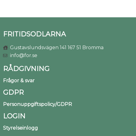
FRITIDSODLARNA
Gustavslundsvägen 141 167 51 Bromma
info@for.se
RÅDGIVNING
Frågor & svar
GDPR
Personuppgiftspolicy/GDPR
LOGIN
Styrelseinlogg