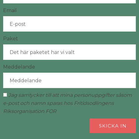
Email
Paket
Meddelande
Jag samtycker till att mina personuppgifter såsom
e-post och namn sparas hos Fritidsodlingens
Riksorganisation FOR
SKICKA IN