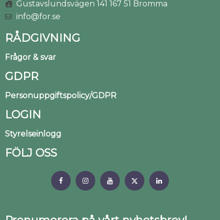
Gustavslundsvägen 141 167 51 Bromma
info@for.se
RÅDGIVNING
Frågor & svar
GDPR
Personuppgiftspolicy/GDPR
LOGIN
Styrelseinlogg
FÖLJ OSS