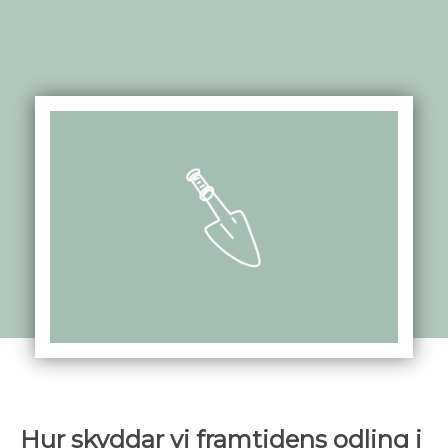
Hur skyddar vi framtidens odling i