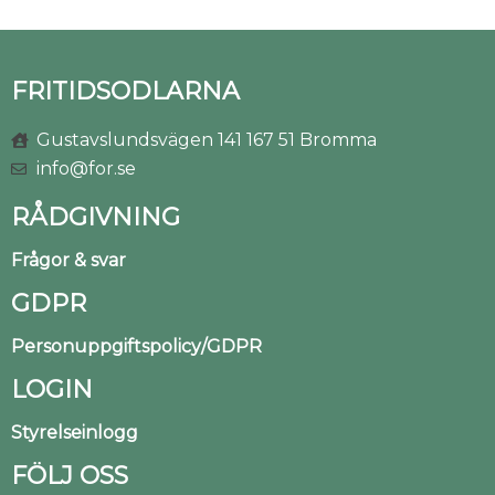
FRITIDSODLARNA
Gustavslundsvägen 141 167 51 Bromma
info@for.se
RÅDGIVNING
Frågor & svar
GDPR
Personuppgiftspolicy/GDPR
LOGIN
Styrelseinlogg
FÖLJ OSS