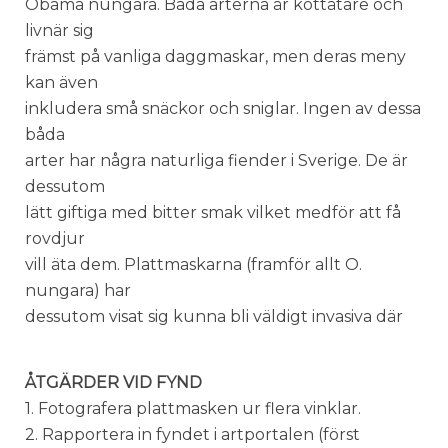
Obama nungara. Båda arterna är köttätare och
livnär sig
främst på vanliga daggmaskar, men deras meny
kan även
inkludera små snäckor och sniglar. Ingen av dessa
båda
arter har några naturliga fiender i Sverige. De är
dessutom
lätt giftiga med bitter smak vilket medför att få
rovdjur
vill äta dem. Plattmaskarna (framför allt O.
nungara) har
dessutom visat sig kunna bli väldigt invasiva där
ÅTGÄRDER VID FYND
1. Fotografera plattmasken ur flera vinklar.
2. Rapportera in fyndet i artportalen (först