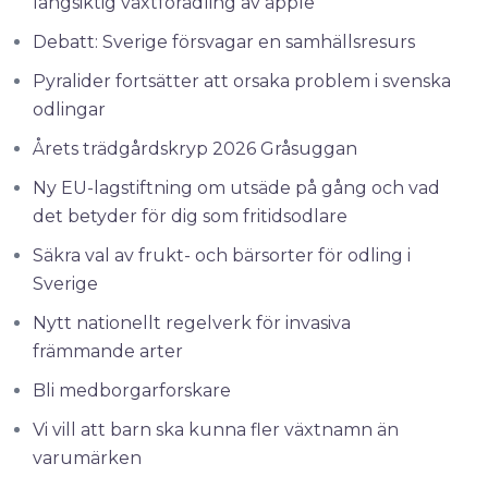
långsiktig växtförädling av äpple
Debatt: Sverige försvagar en samhällsresurs
Pyralider fortsätter att orsaka problem i svenska
odlingar
Årets trädgårdskryp 2026 Gråsuggan
Ny EU-lagstiftning om utsäde på gång och vad
det betyder för dig som fritidsodlare
Säkra val av frukt- och bärsorter för odling i
Sverige
Nytt nationellt regelverk för invasiva
främmande arter
Bli medborgarforskare
Vi vill att barn ska kunna fler växtnamn än
varumärken