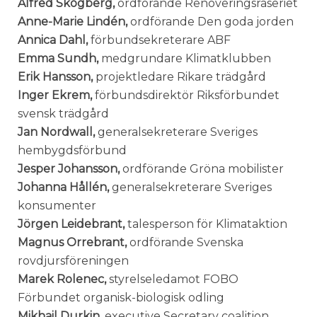
Alfred Skogberg,
ordförande Renoveringsraseriet
Anne-Marie Lindén,
ordförande Den goda jorden
Annica Dahl,
förbundsekreterare ABF
Emma Sundh,
medgrundare Klimatklubben
Erik Hansson,
projektledare Rikare trädgård
Inger Ekrem,
förbundsdirektör Riksförbundet
svensk trädgård
Jan Nordwall,
generalsekreterare Sveriges
hembygdsförbund
Jesper Johansson,
ordförande Gröna mobilister
Johanna Hållén,
generalsekreterare Sveriges
konsumenter
Jörgen Leidebrant,
talesperson för Klimataktion
Magnus Orrebrant,
ordförande Svenska
rovdjursföreningen
Marek Rolenec,
styrelseledamot FOBO
Förbundet organisk-biologisk odling
Mikhail Durkin,
executive Secretary coalition