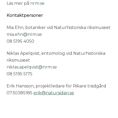
Läs mer på
nrm.se
Kontaktpersoner
Mia Ehn, botaniker vid Naturhistoriska riksmuseet
mia.ehn@nrm.se
08 5195 4050
Niklas Apelqvist, entomolog vid Naturhistoriska
riksmuseet
niklas.apelqvist@nrm.se
08 5195 5175
Erik Hansson, projektledare för Rikare trädgård
0730385185
erik@natursidan.se