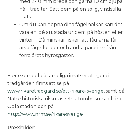
med 2-10 mm breda och gärna 10 cm djupa
hål i träbitar. Sätt dem på en solig, vindstilla
plats.
Om du kan öppna dina fågelholkar kan det
vara en idé att städa ur dem på hösten eller
vintern. Då minskar risken att fåglarna får
ärva fågelloppor och andra parasiter från
förra årets hyresgäster.
Fler exempel på lämpliga insatser att göra i
trädgården finns att se på
www.rikaretradgard.se/ett-rikare-sverige
, samt på
Naturhistoriska riksmuseets utomhusutställning
Odla staden och på
http://www.nrm.se/rikaresverige
.
Pressbilder: