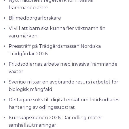
Nytt nationellt regelverk för invasiva
främmande arter
Bli medborgarforskare
Vi vill att barn ska kunna fler växtnamn än
varumärken
Pressträff på Trädgårdsmässan Nordiska
Trädgårdar 2026
Fritidsodlarnas arbete med invasiva främmande
växter
Sverige missar en avgörande resurs i arbetet för
biologisk mångfald
Deltagare söks till digital enkät om fritidsodlares
hantering av odlingssubstrat
Kunskapsscenen 2026: Där odling möter
samhällsutmaningar