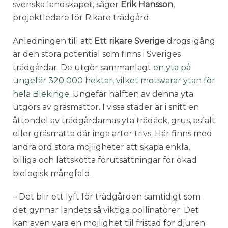
svenska landskapet, säger
Erik Hansson
,
projektledare för Rikare trädgård.
Anledningen till att
Ett rikare Sverige
drogs igång
är den stora potential som finns i Sveriges
trädgårdar. De utgör sammanlagt
en yta på
ungefär 320 000 hektar, vilket motsvarar ytan för
hela Blekinge
. Ungefär hälften av denna yta
utgörs av gräsmattor. I vissa städer är i snitt en
åttondel av trädgårdarnas yta trädäck, grus, asfalt
eller gräsmatta där inga arter trivs. Här finns med
andra ord stora möjligheter att skapa enkla,
billiga och lättskötta förutsättningar för ökad
biologisk mångfald.
– Det blir ett lyft för trädgården samtidigt som
det gynnar landets så viktiga pollinatörer. Det
kan även vara en möjlighet tiil fristad för djuren