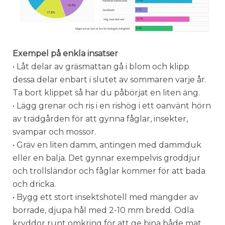
Exempel på enkla insatser
• Låt delar av gräsmattan gå i blom och klipp
dessa delar enbart i slutet av sommaren varje år.
Ta bort klippet så har du påbörjat en liten äng.
• Lägg grenar och ris i en rishög i ett oanvänt hörn
av trädgården för att gynna fåglar, insekter,
svampar och mossor.
• Gräv en liten damm, antingen med dammduk
eller en balja. Det gynnar exempelvis groddjur
och trollsländor och fåglar kommer för att bada
och dricka.
• Bygg ett stort insektshotell med mängder av
borrade, djupa hål med 2-10 mm bredd. Odla
kryddor runt omkring för att ge bina både mat