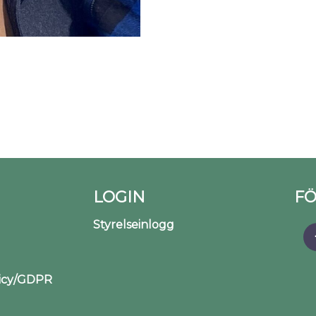
LOGIN
FÖ
Styrelseinlogg
licy/GDPR