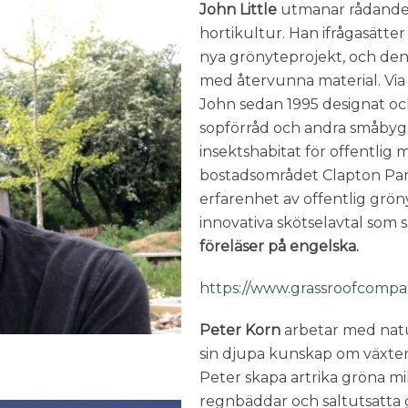
John Little
utmanar rådande 
hortikultur. Han ifrågasätter
nya grönyteprojekt, och den
med återvunna material. Via
John sedan 1995 designat oc
sopförråd och andra småby
insektshabitat för offentlig m
bostadsområdet Clapton Park 
erfarenhet av offentlig grön
innovativa skötselavtal som
föreläser på engelska.
https://www.grassroofcompa
Peter Korn
arbetar med natur
sin djupa kunskap om växters 
Peter skapa artrika gröna mil
regnbäddar och saltutsatta 