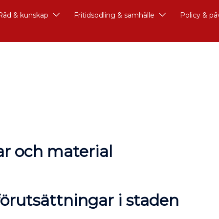
Råd & kunskap
Fritidsodling & samhälle
Policy & p
r och material
örutsättningar i staden