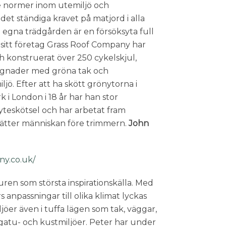
normer inom utemiljö och
 det ständiga kravet på matjord i alla
 egna trädgården är en försöksyta full
 sitt företag Grass Roof Company har
h konstruerat över 250 cykelskjul,
ggnader med gröna tak och
iljö. Efter att ha skött grönytorna i
i London i 18 år har han stor
yteskötsel och har arbetat fram
 sätter människan före trimmern.
John
ny.co.uk/
en som största inspirationskälla. Med
anpassningar till olika klimat lyckas
jöer även i tuffa lägen som tak, väggar,
gatu- och kustmiljöer. Peter har under