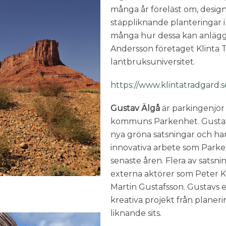
många år föreläst om, design
stäppliknande planteringar i 
många hur dessa kan anlägga
Andersson företaget Klinta 
lantbruksuniversitet.
https://www.klintatradgard.s
Gustav Älgå
är parkingenjör
kommuns Parkenhet. Gustav 
nya gröna satsningar och har
innovativa arbete som Parke
senaste åren. Flera av satsn
externa aktörer som Peter K
Martin Gustafsson. Gustavs e
kreativa projekt från planering
liknande sits.