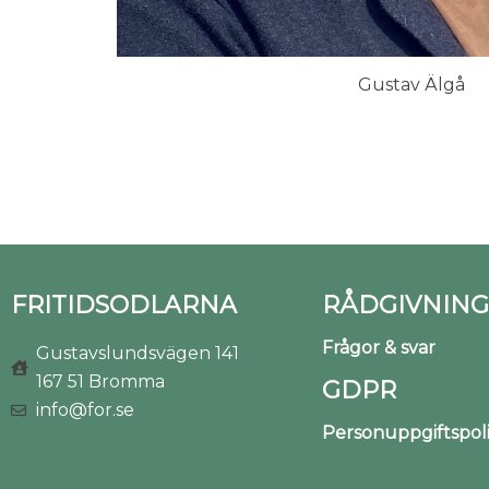
Gustav Älgå
FRITIDSODLARNA
RÅDGIVNING
Frågor & svar
Gustavslundsvägen 141
167 51 Bromma
GDPR
info@for.se
Personuppgiftspo