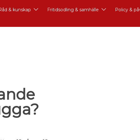
Råd & kunskap
Fritidsodling & samhälle
Policy & p
ande
kugga?