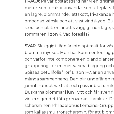
FRÅGA:
På vår bostadsgård har vi en gräsma
meter, som brukar användas som uteplats. D
en lägre, blommande, lättskött, friväxande 
ombonad känsla och ett visst vindskydd. Busk
stora och platsen är ett skuggigt norrläge, 
sommaren, i zon 4. Vad föreslås?
SVAR:
Skuggigt läge är inte optimalt för väx
blomma mycket. Men här kommer förslag på n
och varför inte komponera en blandplanteri
gruppering, för en mer varierad fägring och
Spiraea betulifolia ’Tor’ E, zon 1–7, är en an
många sammanhang. Den blir ungefär en m
jämnt, rundat växtsätt och passar bra framf
Buskarna blommar i juni i vitt och får även f
vintern ger det täta grenverket karaktär.
schersminen Philadelphus Lemoinei-Gruppen
som kallas smultronschersmin, för att blom