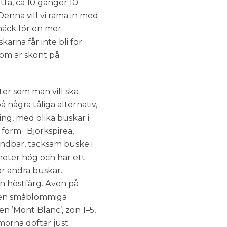
tta, ca 10 gånger 10
enna vill vi rama in med
häck för en mer
arna får inte bli för
som är skönt på
ter som man vill ska
ågra tåliga alternativ,
ng, med olika buskar i
 form. Björkspirea,
vändbar, tacksam buske i
eter hög och har ett
ör andra buskar.
in höstfärg. Även på
 Den småblommiga
 ’Mont Blanc’, zon 1–5,
morna doftar just