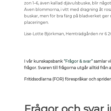
zon 1–6, även kallad djävulsbuske, blir något
Även blommorna, i vitt med dragning åt rosa, 
buskar, men för bra färg på bladverket ger n
placeringen.
Lise-Lotte Björkman, Hemträdgården nr 6 2
I vår kunskapsbank
“Frågor & svar”
samlar vi
frågor. Svaren till frågorna utgår alltid frå
Fritidsodlarna (FOR) förespråkar och sprid
Frågor och svar