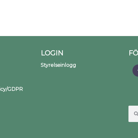
LOGIN
FÖ
Styrelseinlogg
licy/GDPR