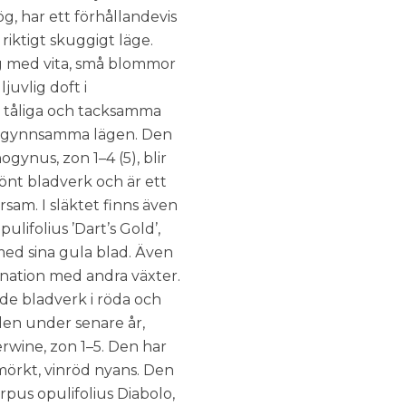
g, har ett förhållandevis
riktigt skuggigt läge.
ig med vita, små blommor
ljuvlig doft i
t tåliga och tacksamma
re gynnsamma lägen. Den
gynus, zon 1–4 (5), blir
rönt bladverk och är ett
sam. I släktet finns även
lifolius ’Dart’s Gold’,
med sina gula blad. Även
ination med andra växter.
de bladverk i röda och
en under senare år,
wine, zon 1–5. Den har
mörkt, vinröd nyans. Den
pus opulifolius Diabolo,