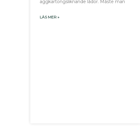
äggkartongsliknande lådor. Måste man
LÄS MER »