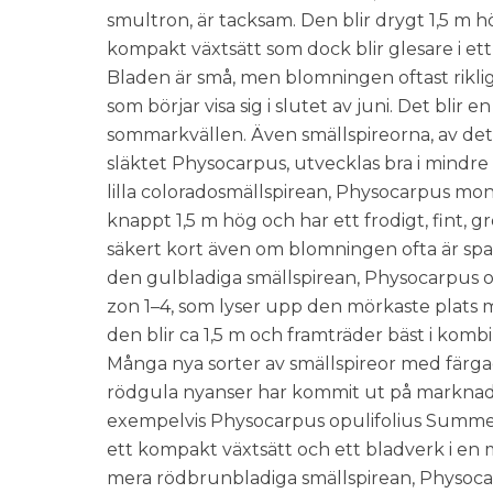
smultron, är tacksam. Den blir drygt 1,5 m hö
kompakt växtsätt som dock blir glesare i ett 
Bladen är små, men blomningen oftast rikl
som börjar visa sig i slutet av juni. Det blir en 
sommarkvällen. Även smällspireorna, av de
släktet Physocarpus, utvecklas bra i mind
lilla coloradosmällspirean, Physocarpus mono
knappt 1,5 m hög och har ett frodigt, fint, g
säkert kort även om blomningen ofta är spar
den gulbladiga smällspirean, Physocarpus opu
zon 1–4, som lyser upp den mörkaste plats 
den blir ca 1,5 m och framträder bäst i komb
Många nya sorter av smällspireor med färga
rödgula nyanser har kommit ut på marknad
exempelvis Physocarpus opulifolius Summer
ett kompakt växtsätt och ett bladverk i en 
mera rödbrunbladiga smällspirean, Physocar