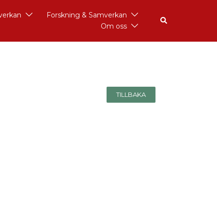
åverkan
Forskning & Samverkan
Om oss
TILLBAKA