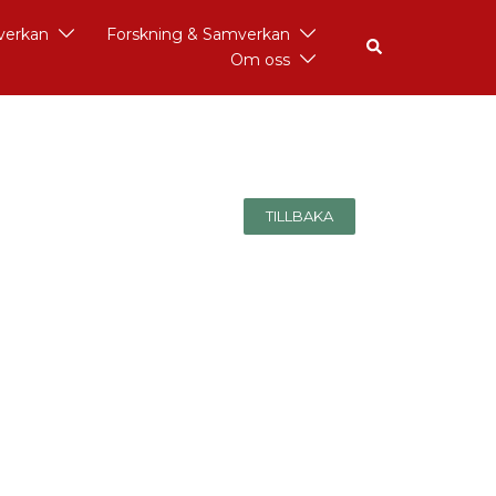
åverkan
Forskning & Samverkan
Om oss
TILLBAKA