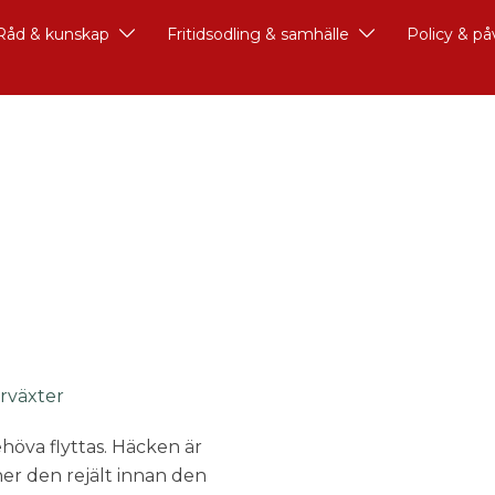
Råd & kunskap
Fritidsodling & samhälle
Policy & p
erväxter
höva flyttas. Häcken är
er den rejält innan den