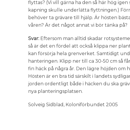
flyttas? (Vi vill gärna ha den så här hög i
kapning skulle underlätta flyttningen.) För
behöver ta grävare till hjälp. Är hösten bästa 
våren? Är det något annat vi bör tänka på?
Svar:
Eftersom man alltid skadar rotsysteme
så är det en fördel att också klippa ner plan
kan försörja hela grenverket. Samtidigt unde
hanteringen. Klipp ner till ca 30-50 cm så få
fin häck på några år. Den lägre höjden om hä
Hösten är en bra tid särskilt i landets sydli
jorden ordentligt både i häcken du ska grä
nya planteringsplatsen.
Solveig Sidblad, Koloniförbundet 2005