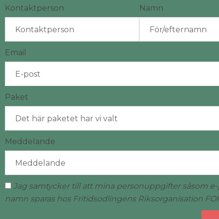
Kontaktperson
Namn
Email
Paket
Meddelande
Jag samtycker till att mina personuppgifter såsom e
namn sparas hos Fritidsodlingens Riksorganisation FO