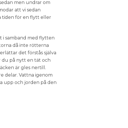
gen sedan men undrar om
modar att vi sedan
tiden för en flytt eller
t i samband med flytten
torna då inte rötterna
rlättar det förstås själva
r du på nytt en tät och
cken är gles nertill.
gare delar. Vattna igenom
va upp och jorden på den