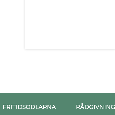
FRITIDSODLARNA
RÅDGIVNING