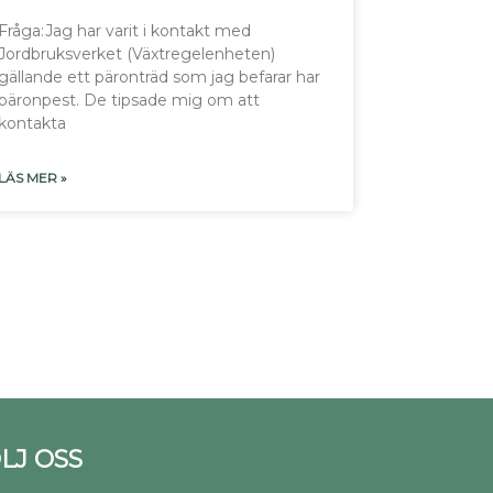
Fråga:Jag har varit i kontakt med
Jordbruksverket (Växtregelenheten)
gällande ett päronträd som jag befarar har
päronpest. De tipsade mig om att
kontakta
LÄS MER »
LJ OSS