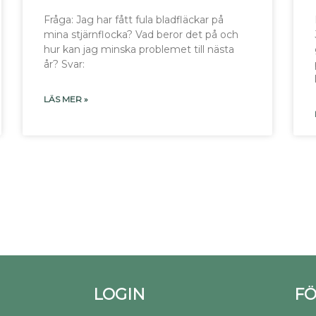
Fråga: Jag har fått fula bladfläckar på
mina stjärnflocka? Vad beror det på och
hur kan jag minska problemet till nästa
år? Svar:
LÄS MER »
LOGIN
FÖ