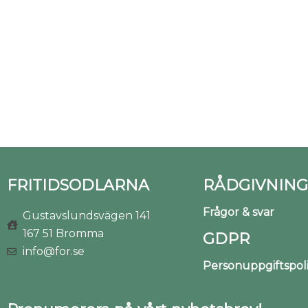
FRITIDSODLARNA
RÅDGIVNING
Frågor & svar
Gustavslundsvägen 141
167 51 Bromma
GDPR
info@for.se
Personuppgiftspo