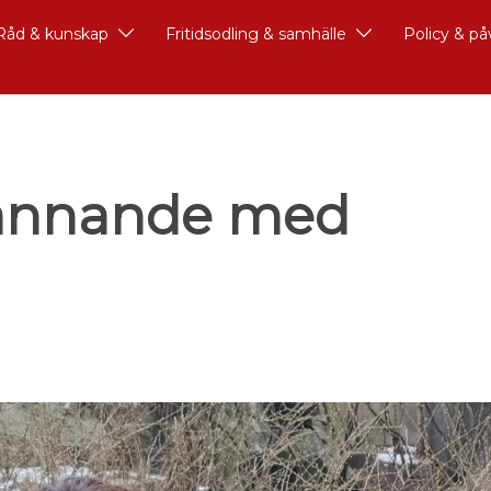
Råd & kunskap
Fritidsodling & samhälle
Policy & p
pännande med