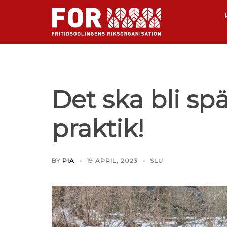
Det ska bli s
praktik!
BY
PIA
19 APRIL, 2023
SLU