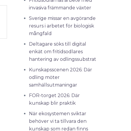
Fritidsodlarnas arbete med
invasiva främmande växter
Sverige missar en avgörande
resurs i arbetet för biologisk
mångfald
Deltagare söks till digital
enkät om fritidsodlares
hantering av odlingssubstrat
Kunskapsscenen 2026: Där
odling möter
samhällsutmaningar
FOR-torget 2026: Där
kunskap blir praktik
När ekosystemen sviktar
behöver vi ta tillvara den
kunskap som redan finns