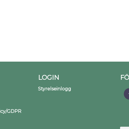
LOGIN
FÖ
Styrelseinlogg
licy/GDPR