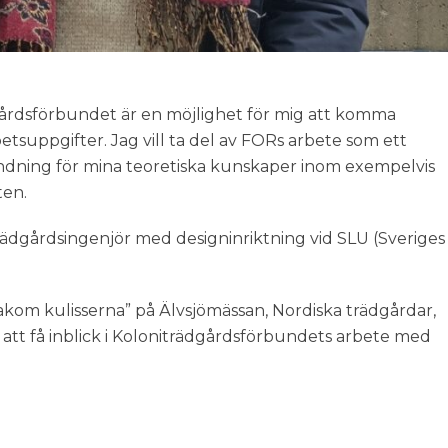
dgårdsförbundet är en möjlighet för mig att komma
etsuppgifter. Jag vill ta del av FORs arbete som ett
dning för mina teoretiska kunskaper inom exempelvis
ten.
rädgårdsingenjör med designinriktning vid SLU (Sveriges
bakom kulisserna” på Älvsjömässan, Nordiska trädgårdar,
att få inblick i Koloniträdgårdsförbundets arbete med