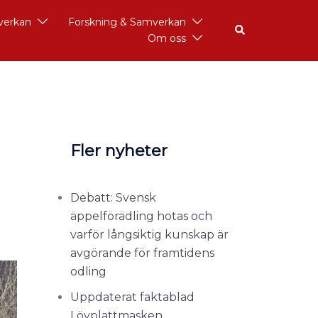
åverkan
Forskning & Samverkan
Om oss
Fler nyheter
Debatt: Svensk
äppelförädling hotas och
varför långsiktig kunskap är
avgörande för framtidens
odling
Uppdaterat faktablad
Lövplattmasken