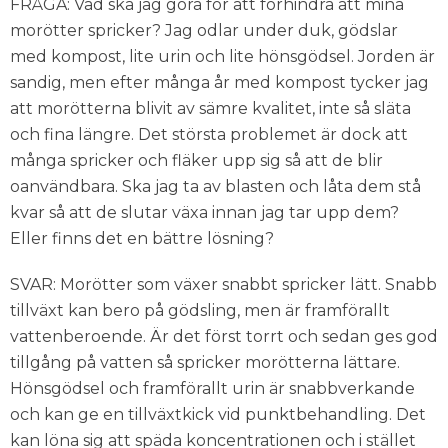
FRÅGA: Vad ska jag göra för att förhindra att mina
morötter spricker? Jag odlar under duk, gödslar
med kompost, lite urin och lite hönsgödsel. Jorden är
sandig, men efter många år med kompost tycker jag
att morötterna blivit av sämre kvalitet, inte så släta
och fina längre. Det största problemet är dock att
många spricker och fläker upp sig så att de blir
oanvändbara. Ska jag ta av blasten och låta dem stå
kvar så att de slutar växa innan jag tar upp dem?
Eller finns det en bättre lösning?
SVAR: Morötter som växer snabbt spricker lätt. Snabb
tillväxt kan bero på gödsling, men är framförallt
vattenberoende. Är det först torrt och sedan ges god
tillgång på vatten så spricker morötterna lättare.
Hönsgödsel och framförallt urin är snabbverkande
och kan ge en tillväxtkick vid punktbehandling. Det
kan löna sig att späda koncentrationen och i stället