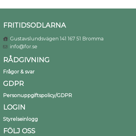
FRITIDSODLARNA
Gustavslundsvägen 141 167 51 Bromma
info@for.se
RÅDGIVNING
Frågor & svar
GDPR
Personuppgiftspolicy/GDPR
LOGIN
Styrelseinlogg
FÖLJ OSS