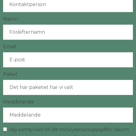
Namn
Email
Paket
Meddelande
Jag samtycker till att mina personuppgifter såsom