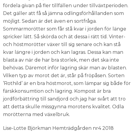
fördela givan på fler tillfällen under tillväxtperioden.
Det gäller att få så jämna odlingsförhållanden som
möjligt. Sedan är det även en sortfråga.
Sommarmorötter som får stå kvar i jorden för länge
spricker lätt. Så skörda och ät dessa i rätt tid. Vinter-
och höstmorötter växer till sig senare och kan stå
kvar längre i jorden och kan lagras. Dessa kan man
blasta av när de har bra storlek, men det ska inte
behövas. Däremot inför lagring skär man av blasten.
Vilken typ av morot det är, står på fröpåsen. Sorten
’Rothild’ är en bra höstmorot, som lämpar sig både för
färskkonsumtion och lagring. Kompost är bra
jordförbättring till sandjord och jag har svårt att tro
att detta skulle missgynna morotens kvalitet. Odla
morötterna med växelbruk.
Lise-Lotte Björkman Hemträdgården nr4 2018