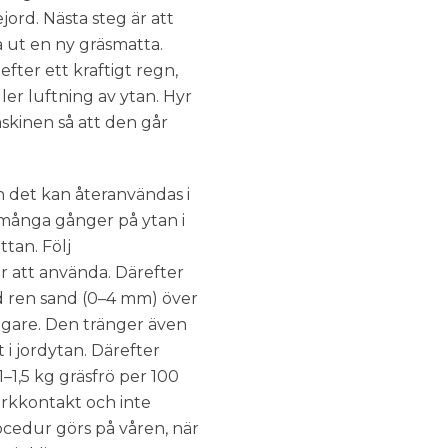
ord. Nästa steg är att
a ut en ny gräsmatta.
ter ett kraftigt regn,
ler luftning av ytan. Hyr
maskinen så att den går
en det kan återanvändas i
 många gånger på ytan i
tan. Följ
r att använda. Därefter
ed ren sand (0–4 mm) över
tigare. Den tränger även
 i jordytan. Därefter
1–1,5 kg gräsfrö per 100
markkontakt och inte
rocedur görs på våren, när