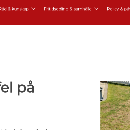
Råd & kunskap
Fritidsodling & samhälle
Policy & p
fel på