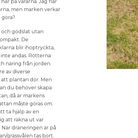
å här på vårarna. Jag har
ckarna, men marken verkar
 göra?
ö och gödslat utan
 kompakt. De
arna blir ihoptryckta,
 inte andas. Rötterna
h näring från jorden.
re av diverse
att plantan dör. Men
tan du behöver skapa
dytan, då är markens
attan måste göras om.
t ta hjälp av en
g att räkna ut var
. När dräneringen är på
an/grässvålen tas bort.