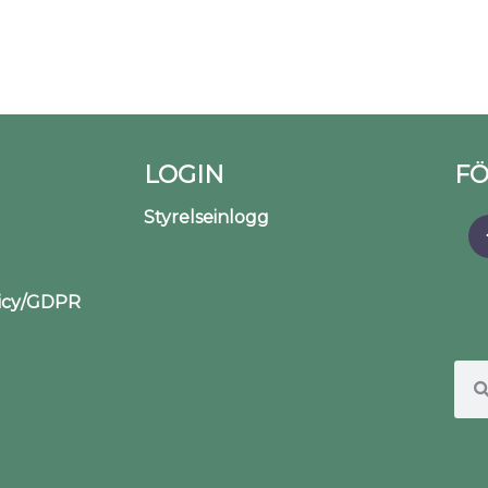
LOGIN
FÖ
Styrelseinlogg
licy/GDPR