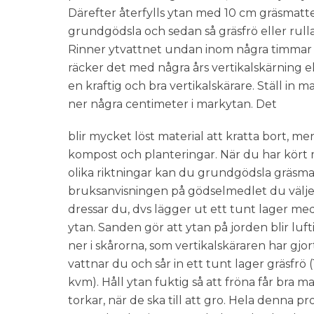
Därefter återfylls ytan med 10 cm gräsmattej
grundgödsla och sedan så gräsfrö eller rull
Rinner ytvattnet undan inom några timmar ef
räcker det med några års vertikalskärning el
en kraftig och bra vertikalskärare. Ställ in 
ner några centimeter i markytan. Det
blir mycket löst material att kratta bort, m
kompost och planteringar. När du har kört
olika riktningar kan du grundgödsla gräsmat
bruksanvisningen på gödselmedlet du välje
dressar du, dvs lägger ut ett tunt lager m
ytan. Sanden gör att ytan på jorden blir luf
ner i skårorna, som vertikalskäraren har gjort
vattnar du och sår in ett tunt lager gräsfrö (
kvm). Håll ytan fuktig så att fröna får bra 
torkar, när de ska till att gro. Hela denna p