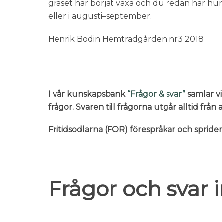
gräset har börjat växa och du redan har hun
eller i augusti–september.
Henrik Bodin Hemträdgården nr3 2018
I vår kunskapsbank
“Frågor & svar”
samlar vi
frågor. Svaren till frågorna utgår alltid frå
Fritidsodlarna (FOR) förespråkar och sprid
Frågor och svar