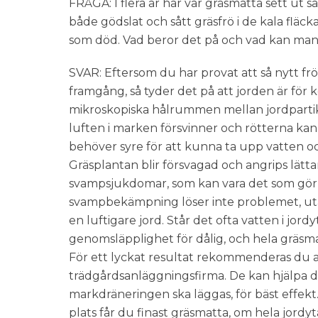
FRÅGA: I flera år har vår gräsmatta sett ut s
både gödslat och sått gräsfrö i de kala flä
som död. Vad beror det på och vad kan man
SVAR: Eftersom du har provat att så nytt fr
framgång, så tyder det på att jorden är för
mikroskopiska hålrummen mellan jordpartikl
luften i marken försvinner och rötterna kan
behöver syre för att kunna ta upp vatten oc
Gräsplantan blir försvagad och angrips lätta
svampsjukdomar, som kan vara det som gör 
svampbekämpning löser inte problemet, u
en luftigare jord. Står det ofta vatten i jor
genomsläpplighet för dålig, och hela gräsm
För ett lyckat resultat rekommenderas du at
trädgårdsanläggningsfirma. De kan hjälpa di
markdräneringen ska läggas, för bäst effekt
plats får du finast gräsmatta, om hela jordyt