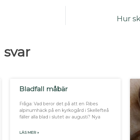
Hur s
 svar
Bladfall måbär
Fråga: Vad beror det på att en Ribes
alpinumhäck på en kyrkogård i Skellefteå
fäller alla blad i slutet av augusti? Nya
LÄS MER »