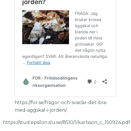
https://for.se/fragor-och-svar/ar-det-bra-
med-aggskal-i-jorden/
https://stud.epsilon.slu.se/8510/1/karlsson_c_150924.pdf