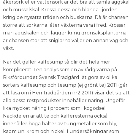
åkersork eller vattensork är det bra att samla äggskal
och musselskal. Krossa dessa och blanda i jorden
kring de nysatta träden och buskarna. Då är chansen
större att sorkarna låter växterna vara i fred. Krossar
man äggskalen och lägger kring grönsaksplantorna
är chansen stor att sniglarna väljer en annan väg och
växt.
När det gäller kaffesump så blir det hela mer
komplicerat. I en analys som en av rådgivarna på
Riksförbundet Svensk Trädgård lät göra av olika
sorters kaffesump och tesump (ej grönt te) 2011 (går
att läsa om i Hemträdgården nr2 2011) visar det sig att
alla dessa restprodukter innehåller näring. Ungefär
lika mycket näring i procent som i kogödsel.
Nackdelen är att te och kafferesterna också
innehåller höga halter av tungmetaller som bly,
kadmiun, krom och nickel. I undersökningar som