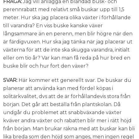
FRÅGA:
Jag vill anlägga en blandad busk- och
perennrabatt med relativt små buskar upp till 1,5
meter. Hur ska jag placera olika växter i förhållande
till varandra? En viss buske kanske växer
långsammare än en perenn, men blir högre när den
är färdigvuxen. Hur ska jag tänka när jag placerar ut
växterna för att de inte ska skugga varandra, initialt
eller om tio år? Var kan man få reda på hur bred en
buske blir och hur fort den växer?
SVAR:
Här kommer ett generellt svar. De buskar du
planerar att använda kan med fördel köpas i
solitärkvalitet, dvs att de är förhållandevis stora från
början. Det går att beställa från plantskolan. Då
undgår du problemet att snabbväxande växter
kväver andra växter och rabatten blir mer i rätt höjd
från början. Man brukar räkna med att buskar kan bli
lika breda som den höjd som anges, men ingen regel