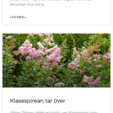
fenomen hos mina
LÄS MER »
Klasespirean tar över
Fråga: Frågan gäller en häck – en Klasespirea som