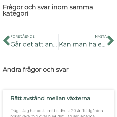
Frågor och svar inom samma
kategori
FÖREGÅENDE
NÄSTA
Går det att använda grå geotextilduk
Kan man ha en rabatt vid björken?
Andra frågor och svar
Rätt avstånd mellan växterna
Fråga: Jag har bott i mitt radhus i 20 år. Trädgården
börjar växa mig över huvudet. Jag ser liknande