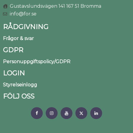
Gustavslundsvägen 141 167 51 Bromma
info@for.se
RÅDGIVNING
Frågor & svar
GDPR
Personuppgiftspolicy/GDPR
LOGIN
Styrelseinlogg
FÖLJ OSS