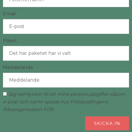
Email
Paket
Meddelande
Jag samtycker till att mina personuppgifter såsom
e-post och namn sparas hos Fritidsodlingens
Riksorganisation FOR
SKICKA IN