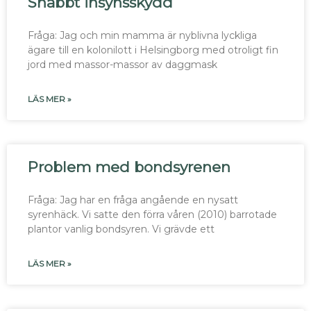
Snabbt insynsskydd
Fråga: Jag och min mamma är nyblivna lyckliga
ägare till en kolonilott i Helsingborg med otroligt fin
jord med massor-massor av daggmask
LÄS MER »
Problem med bondsyrenen
Fråga: Jag har en fråga angående en nysatt
syrenhäck. Vi satte den förra våren (2010) barrotade
plantor vanlig bondsyren. Vi grävde ett
LÄS MER »