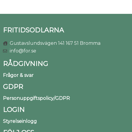
FRITIDSODLARNA
Gustavslundsvägen 141 167 51 Bromma
info@for.se
RÅDGIVNING
Frågor & svar
GDPR
Personuppgiftspolicy/GDPR
LOGIN
Styrelseinlogg