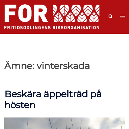
Ämne:
vinterskada
Beskära äppelträd på
hösten