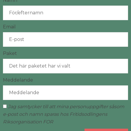
Namn
Email
Paket
Meddelande
Jag samtycker till att mina personuppgifter såsom
e-post och namn sparas hos Fritidsodlingens
Riksorganisation FOR