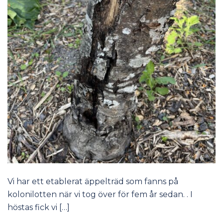
Vi har ett etablerat äppelträd som fanns på
kolonilotten när vi tog över för fem år sedan. . I
höstas fick vi […]