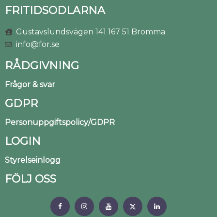
FRITIDSODLARNA
Gustavslundsvägen 141 167 51 Bromma
info@for.se
RÅDGIVNING
Frågor & svar
GDPR
Personuppgiftspolicy/GDPR
LOGIN
Styrelseinlogg
FÖLJ OSS